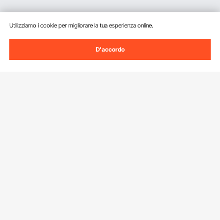
Utilizziamo i cookie per migliorare la tua esperienza online.
D'accordo
Iscriviti alla nostra newsletter.
Indirizzo e-mail
Iscriviti
Facendo clic sul pulsante
iscriviti
, accetti la nostra
Informativa sulla
privacy e sui cookie
.