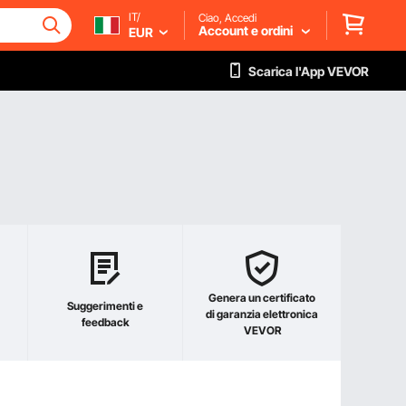
IT/
Ciao, Accedi
Account e ordini
EUR
Scarica l'App VEVOR
Genera un certificato
Suggerimenti e
di garanzia elettronica
feedback
VEVOR