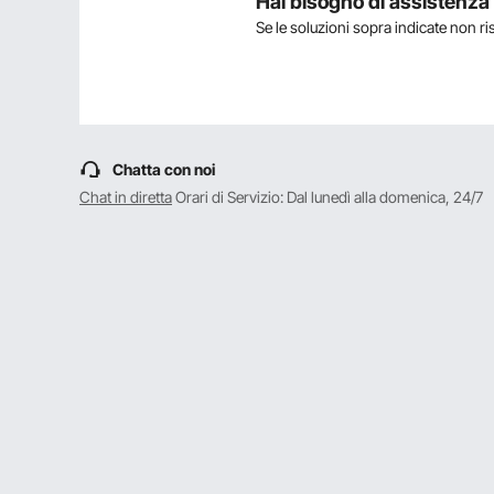
Hai bisogno di assistenz
Se le soluzioni sopra indicate non r
Fai la prima domanda
Chatta con noi
Chat in diretta
Orari di Servizio: Dal lunedì alla domenica, 24/7