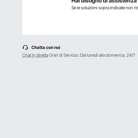
Hai bisogno di assistenz
Se le soluzioni sopra indicate non r
Fai la prima domanda
Chatta con noi
Chat in diretta
Orari di Servizio: Dal lunedì alla domenica, 24/7