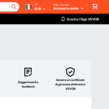
IT/
Ciao, Accedi
Account e ordini
EUR
Scarica l'App VEVOR
Genera un certificato
Suggerimenti e
di garanzia elettronica
feedback
VEVOR