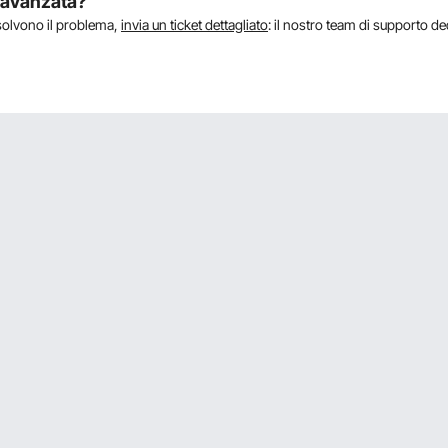
a avanzata?
isolvono il problema,
invia un ticket dettagliato
: il nostro team di supporto de
no occorre solo comprare a parte viti per legno? Inoltre il telo complet
ficato? Grazie
 sarà sufficiente acquistare separatamente solo viti per legno. Inoltre, la ten
ere i 3 metri richiesti.
to ??
ma la confezione del prodotto non include una staffa a parete per il montaggio 
a da soli.
la su un montante in ferro tubolare da 10cm?