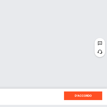
 2 pezzi grazie
 su travi di legno.
D'ACCORDO