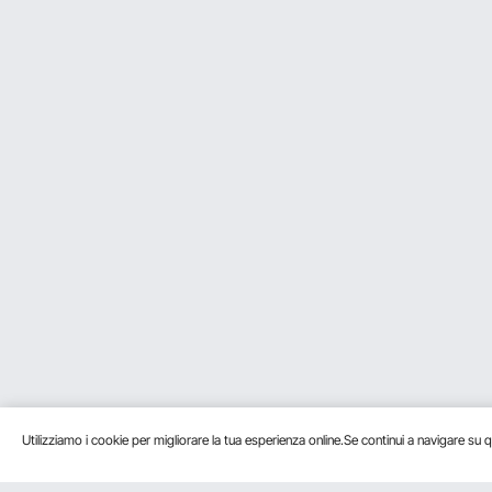
R:
Fare riferimento all'immagine nel
Per vevor
su Mar 13, 2025
Utile
?
0
D:
Salve la tenda arriva in un solo 
Rispondere a questa domanda
R:
E' completamente smontabile, il r
Per vevor
su Mar 09, 2025
Utile
?
0
D:
Quanto si allunga 3 metri? Si pu
Rispondere a questa domanda
R:
Può essere installato su travi di 
Nella confezione sono incluse sol
Per vevor
su Ago 08, 2024
Utile
?
0
1
2
Utilizziamo i cookie per migliorare la tua esperienza online.Se continui a navigare su q