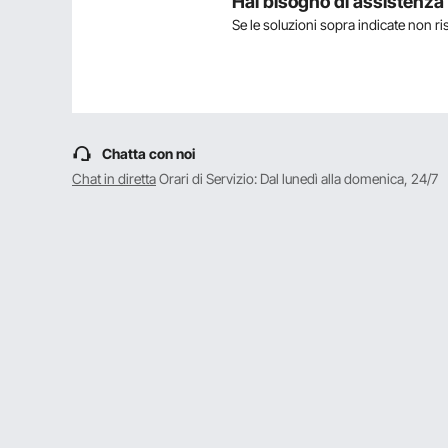
Hai bisogno di assistenz
Se le soluzioni sopra indicate non r
Mostra
1-5
di
7
D:
Per il montaggio su trave in leg
raggiunge i 3 metri come speci
Rispondere a questa domanda
Chatta con noi
R:
Per il montaggio su travi di legno
completamente aperta può raggiung
Chat in diretta
Orari di Servizio: Dal lunedì alla domenica, 24/7
Per vevor
su Apr 01, 2025
Utile
?
1
D:
Salve si può fissare ad un soffit
Rispondere a questa domanda
R:
Può essere installato a soffitto, 
necessario acquistarla e installarl
Per vevor
su Ago 12, 2024
Utile
?
1
D:
Buongiorno, è possibile montar
Rispondere a questa domanda