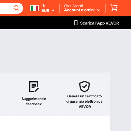
IT/
Ciao, Accedi
Account e ordini
EUR
Scarica l'App VEVOR
Genera un certificato
Suggerimenti e
di garanzia elettronica
feedback
VEVOR