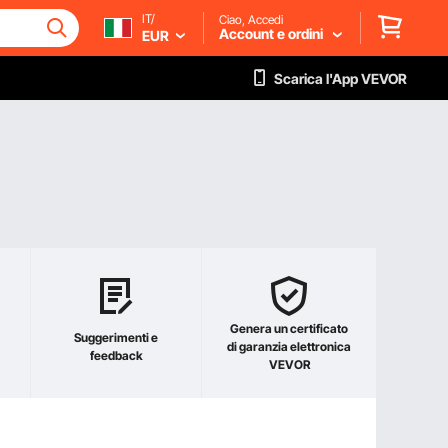
IT/
Ciao, Accedi
Account e ordini
EUR
Scarica l'App VEVOR
Genera un certificato
Suggerimenti e
di garanzia elettronica
feedback
VEVOR