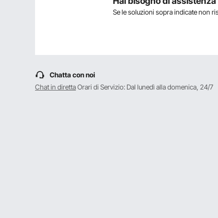
Hai bisogno di assistenz
Se le soluzioni sopra indicate non r
Fai la prima domanda
Chatta con noi
Chat in diretta
Orari di Servizio: Dal lunedì alla domenica, 24/7