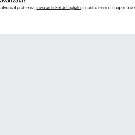
a avanzata?
isolvono il problema,
invia un ticket dettagliato
: il nostro team di supporto de
ibentato e di quale spessore è la coibentazione. Grazie
 isolamento termico. Grazie per la Sua richiesta.
 oppure a pellet ?
uesta risposta non risolve il tuo problema, contattaci nuovamente per riceve
ta sullo strato inferiore della rete metallica. Se questa risposta non risolve 
re assistenza.