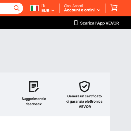
IT/
Ciao, Accedi
Account e ordini
EUR
Scarica l'App VEVOR
Genera un certificato
Suggerimenti e
di garanzia elettronica
feedback
VEVOR