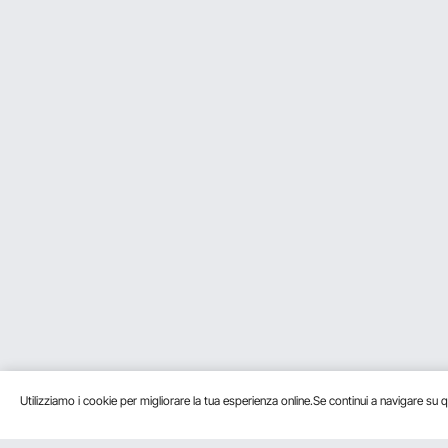
Utile
?
0
D:
E' completo di copertura?
Rispondere a questa domanda
R:
Questo prodotto è dotato di una 
Per vevor
su Gen 28, 2026
Utile
?
0
Utilizziamo i cookie per migliorare la tua esperienza online.Se continui a navigare su q