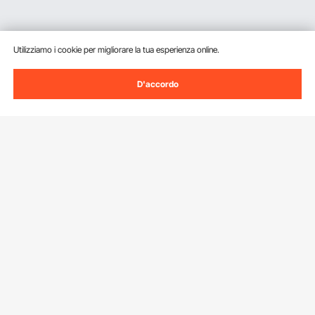
Utilizziamo i cookie per migliorare la tua esperienza online.
D'accordo
Iscriviti alla nostra newsletter.
Indirizzo e-mail
Iscriviti
Facendo clic sul pulsante
iscriviti
, accetti la nostra
Informativa sulla