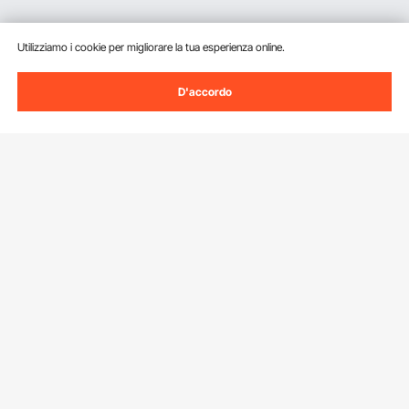
Utilizziamo i cookie per migliorare la tua esperienza online.
D'accordo
Iscriviti alla nostra newsletter.
Indirizzo e-mail
Iscriviti
Facendo clic sul pulsante
iscriviti
, accetti la nostra
Informativa sulla
privacy e sui cookie
.