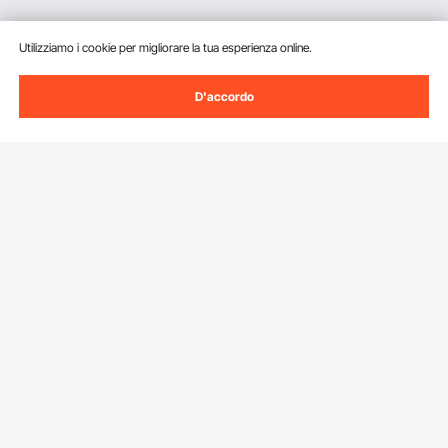
Utilizziamo i cookie per migliorare la tua esperienza online.
D'accordo
Iscriviti alla nostra newsletter.
Indirizzo e-mail
Iscriviti
Facendo clic sul pulsante
iscriviti
, accetti la nostra
Informativa sulla
privacy e sui cookie
.