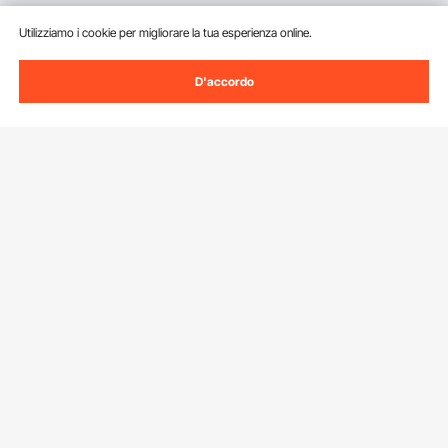
Utilizziamo i cookie per migliorare la tua esperienza online.
D'accordo
Iscriviti alla nostra newsletter.
Indirizzo e-mail
Iscriviti
Facendo clic sul pulsante
iscriviti
, accetti la nostra
Informativa sulla
privacy e sui cookie
.