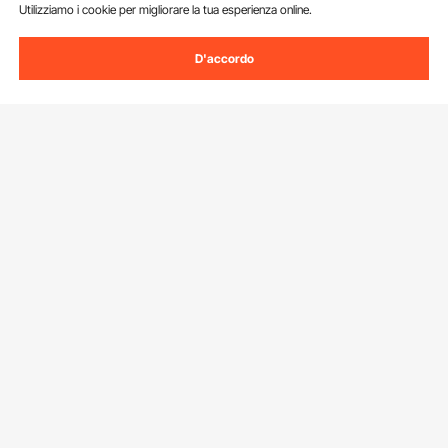
Utilizziamo i cookie per migliorare la tua esperienza online.
D'accordo
Iscriviti alla nostra newsletter.
Indirizzo e-mail
Iscriviti
Facendo clic sul pulsante
iscriviti
, accetti la nostra
Informativa sulla
privacy e sui cookie
.