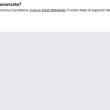
a avanzata?
isolvono il problema,
invia un ticket dettagliato
: il nostro team di supporto de
e il tempo di attività dirette sulla macchina o bisogna obbligatoriamen
ne a Internet, poiché il dispositivo si connette direttamente al telefono tra
l'app mobile tramite Bluetooth per impostare inizialmente la durata dell'attivi
positivo salva queste impostazioni localmente e continuerà a funzionare se
anche dopo la disconnessione.
rno quanto tempo dura la ricarica completa di 850ml?
i fornite, l’uso degli oli essenziali è calcolato in base a un orario di lavoro
di olio essenziale per ogni otto ore — quindi il consumo orario è di 0,32 g