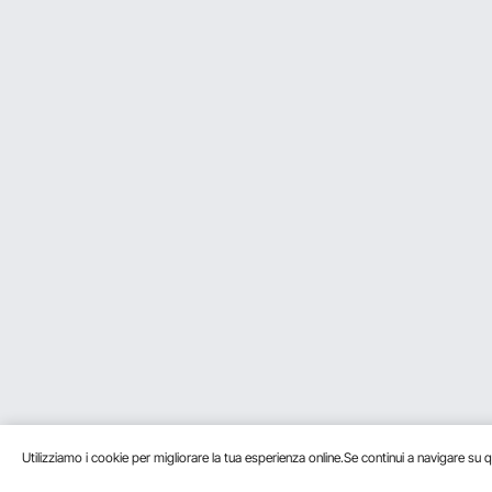
D:
La macchina ha stampato il nom
Rispondere a questa domanda
R:
Sì, è il logo di Vevor.
Per vevor
su Feb 03, 2025
Utile
?
0
D:
Quanto dura una ricarica?
Rispondere a questa domanda
R:
Buongiorno, l'uso degli oli essenzi
essenziale otto ore al giorno; 10
Per vevor
su Gen 28, 2025
Utile
?
0
D:
Si può appoggiare in orizzontal
Rispondere a questa domanda
R:
Questo prodotto è una macchina d
Per vevor
su Gen 26, 2025
Utile
?
0
Utilizziamo i cookie per migliorare la tua esperienza online.Se continui a navigare su q
1
2