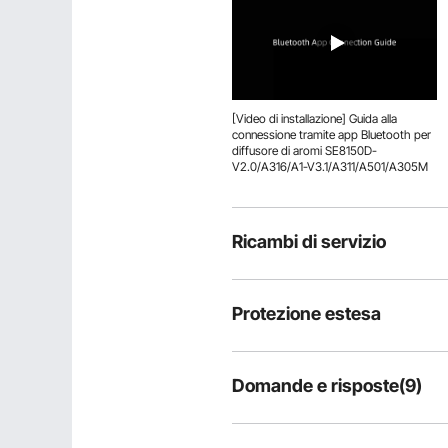
[Video di installazione] Guida alla
connessione tramite app Bluetooth per
diffusore di aromi SE8150D-
V2.0/A316/A1-V3.1/A311/A501/A305M
Ricambi di servizio
Protezione estesa
Domande e risposte(9)
9
Domande