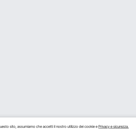
e vevor sul frontale o no?
ali è calcolato in base all'orario di lavoro standard di otto ore al giorno. Util
0 ml possono essere utilizzati per un mese.
e o deve stare in piedi? Deve essere alimentata con una presa di corren
a montare a parete/su supporto. La sua tensione di funzionamento è di 22
uesto sito, assumiamo che accetti il ​​nostro utilizzo dei cookie e
Privacy e sicurezza.