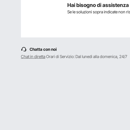
Hai bisogno di assistenz
Se le soluzioni sopra indicate non r
Mostra
1-5
di
9
D:
Buongiorno. É possibile regolar
unternet bluetooth?
Rispondere a questa domanda
Chatta con noi
R:
Non è necessaria alcuna connessio
Sebbene sia necessario utilizzare 
Chat in diretta
Orari di Servizio: Dal lunedì alla domenica, 24/7
programmazione del timer, il dis
programmazione personalizzata 
Per vevor
su Ago 06, 2026
Utile
?
0
D:
Con un utilizzo di 7 ore al gio
Rispondere a questa domanda
R:
Buongiorno, secondo le informazion
giorno, con un consumo di 0,32 g 
Per vevor
su Feb 16, 2026
Utile
?
0