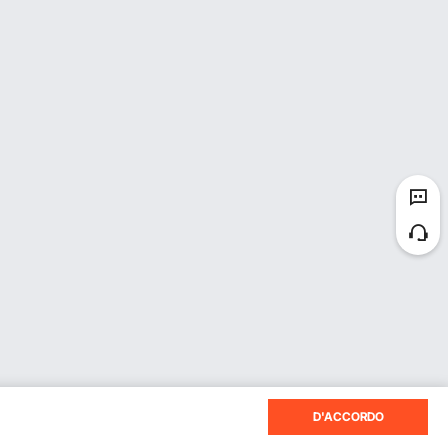
izzare 0,32 g di olio
te?
0 V.
D'ACCORDO