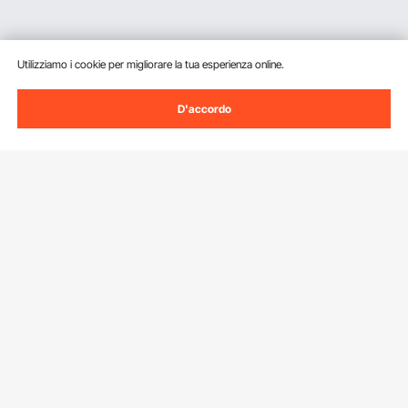
Utilizziamo i cookie per migliorare la tua esperienza online.
D'accordo
Iscriviti alla nostra newsletter.
Indirizzo e-mail
Iscriviti
Facendo clic sul pulsante
iscriviti
, accetti la nostra
Informativa sulla