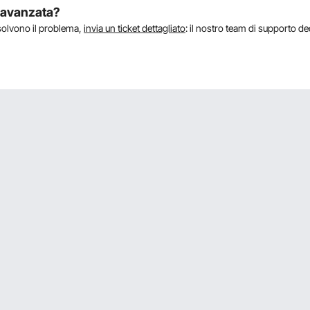
a avanzata?
isolvono il problema,
invia un ticket dettagliato
: il nostro team di supporto de
propoli con miele?
 richiesta. No. Assolutamente no.
tagne secche a pezzettini?
are in piccoli pezzi le castagne secche
o Elettrico per Cereali Macinatore Alta Velocità e sufficiente 3 kw di
è di 2400 W e la potenza nominale è di circa 900 W. La macchina può essere 