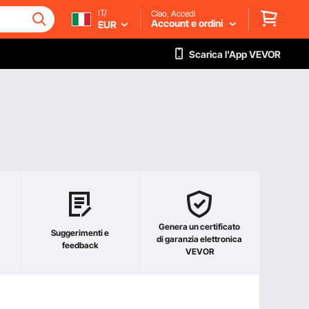
IT/
Ciao, Accedi
Account e ordini
EUR
Scarica l'App VEVOR
Genera un certificato
Suggerimenti e
di garanzia elettronica
feedback
VEVOR