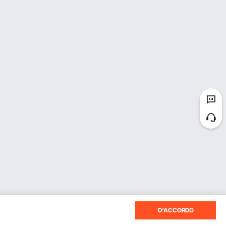
roprio volete
escolare durante il
danneggerà il motore.
D'ACCORDO