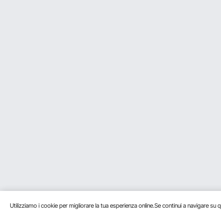
quindi sentitevi liberi di usarla.
Per vevor
su Dic 08, 2024
Utile
?
1
D:
E idonea per macinare mandorl
Rispondere a questa domanda
R:
No, non è adatto alla macinazion
Per vevor
su Dic 03, 2024
Utile
?
1
D:
Può essere utilizzato per fare 
Rispondere a questa domanda
R:
Lo zucchero si attaccherà alle par
macinarlo. È necessario eseguire 
processo di macinatura. È normale
Se questa risposta non risolve il
Per vevor
su Mag 09, 2026
Utile
?
0
Utilizziamo i cookie per migliorare la tua esperienza online.Se continui a navigare su q
1
2