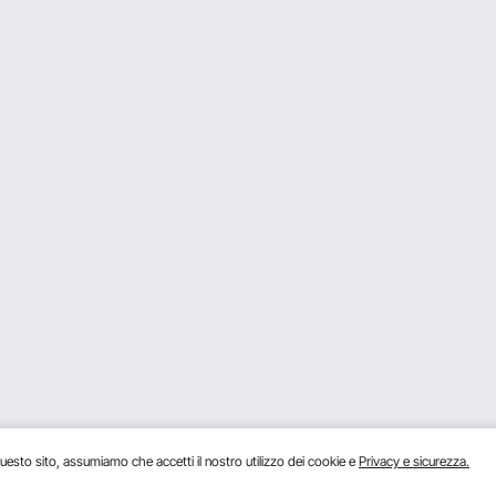
e?
e di sostanze oleose.
lo zucchero a velo?grazie mille
eti della cabina, quindi in genere non è consigliabile ridurlo in polvere, se p
l'operazione più volte in un breve lasso di tempo e aprire il coperchio per m
 che si generi calore. Ma se ne metti troppo, il calore generato dal carico 
 problema attuale, contattaci nuovamente per ricevere assistenza.
uesto sito, assumiamo che accetti il ​​nostro utilizzo dei cookie e
Privacy e sicurezza.