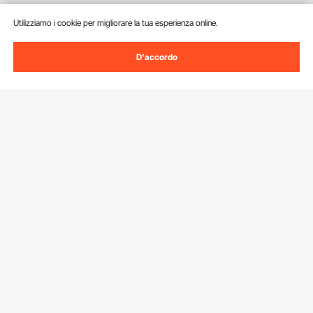
Utilizziamo i cookie per migliorare la tua esperienza online.
D'accordo
Iscriviti alla nostra newsletter.
Indirizzo e-mail
Iscriviti
Facendo clic sul pulsante
iscriviti
, accetti la nostra
Informativa sulla
privacy e sui cookie
.