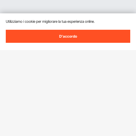
Utilizziamo i cookie per migliorare la tua esperienza online.
D'accordo
Iscriviti alla nostra newsletter.
Indirizzo e-mail
Iscriviti
Facendo clic sul pulsante
iscriviti
, accetti la nostra
Informativa sulla