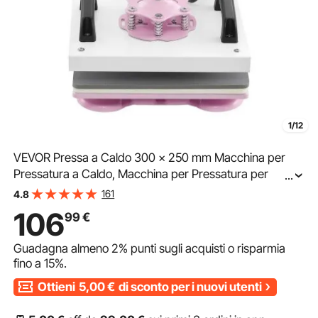
1/12
VEVOR Pressa a Caldo 300 x 250 mm Macchina per
Pressatura a Caldo, Macchina per Pressatura per
...
Magliette Oscillante 360° Riscaldamento Rapido,
161
4.8
Controllo Digitale Preciso, per Magliette/Cuscini, Rosa
106
99
€
Guadagna almeno
2%
punti sugli acquisti o risparmia
fino a
15%
.
Ottieni
5,00
€
di sconto per i nuovi utenti