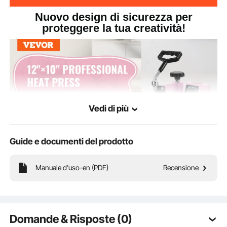
Nuovo design di sicurezza per
proteggere la tua creatività!
Vedi di più
Guide e documenti del prodotto
Manuale d'uso-en (PDF)
Recensione
La nostra pressa a caldo da 12"x10"/300 x 250 mm è dotata di un tubo
riscaldante di alta qualità per un riscaldamento rapido e uniforme. I disegni
trasferiti sono vivaci e resistenti allo sbiadimento. Ideale per magliette, federe e
borse di tela, ti consente di liberare la tua creatività.
Domande & Risposte (0)