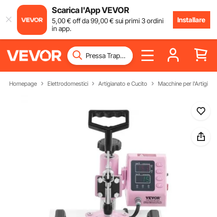
Scarica l'App VEVOR
Installare
5
,00
€
off da
99
,00
€
sui primi 3 ordini
in app.
Homepage
Elettrodomestici
Artigianato e Cucito
Macchine per l'Artigiana