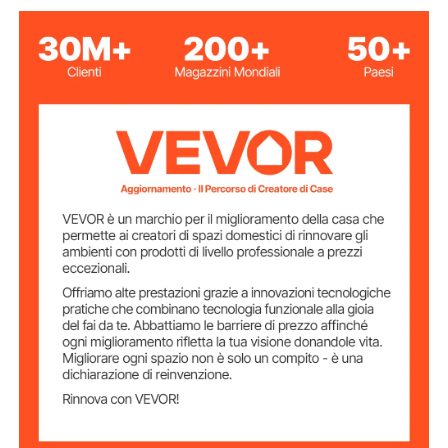
Rosa
Colore
12 x 10 pollici / 300 x 250
Dimensioni
piastra riscaldante
mm
700 W (USA) / 900 W
Potenza
(AU/UE)
Intervallo di
32-450 ℉/0-232 ℃
temperatura
0-999 s
Intervallo di tempo
lamiera, lega di alluminio
Materiali principali
Peso netto
19,0 libbre / 8,6 kg
(compresi tutti gli
accessori)