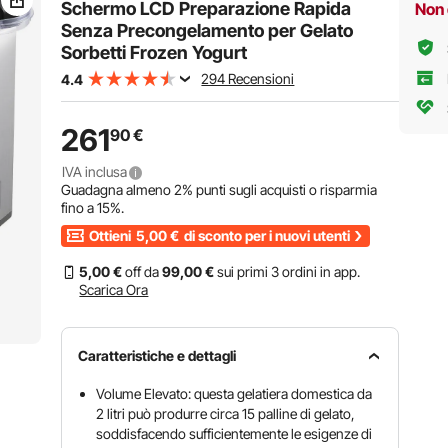
Snac
Schermo LCD Preparazione Rapida
Non 
Risto
Senza Precongelamento per Gelato
Sorbetti Frozen Yogurt
294 Recensioni
4.4
261
90
€
IVA inclusa
Guadagna almeno
2%
punti sugli acquisti o risparmia
fino a
15%
.
Ottieni
5,00
€
di sconto per i nuovi utenti
5
,00
€
off da
99
,00
€
sui primi 3 ordini in app.
Scarica Ora
Caratteristiche e dettagli
Volume Elevato: questa gelatiera domestica da
2 litri può produrre circa 15 palline di gelato,
soddisfacendo sufficientemente le esigenze di