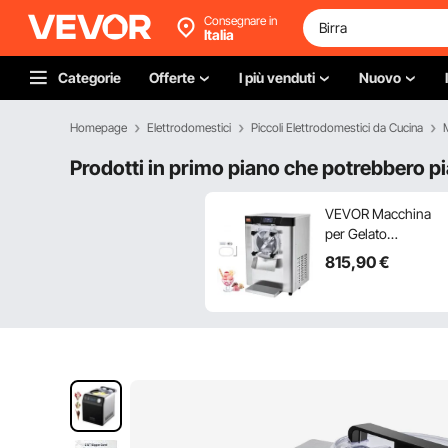
Consegnare in
Italia
Categorie
Offerte
I più venduti
Nuovo
Homepage
Elettrodomestici
Piccoli Elettrodomestici da Cucina
Prodotti in primo piano che potrebbero pi
VEVOR Macchina
per Gelato
Commerciale,
815
,90
€
Uscita 12 L/H,
Macchina per
Gelato Duro da
Banco Monogusto
1295 W, Cilindro in
Acciaio Inox 4,5 L,
Pannello LED, per
Snack-Ristoranti Bar