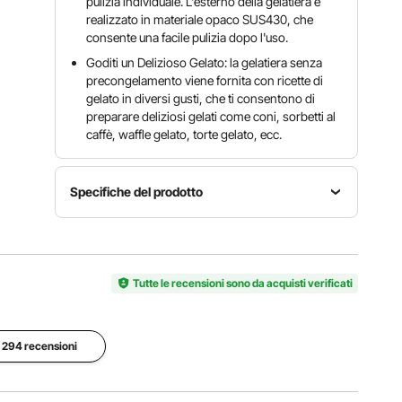
pulizia individuale. L'esterno della gelatiera è
realizzato in materiale opaco SUS430, che
consente una facile pulizia dopo l'uso.
Goditi un Delizioso Gelato: la gelatiera senza
precongelamento viene fornita con ricette di
gelato in diversi gusti, che ti consentono di
preparare deliziosi gelati come coni, sorbetti al
caffè, waffle gelato, torte gelato, ecc.
Specifiche del prodotto
Numero
Voltaggio
modello
CA 220-
Potenza
articolo
240 V 50
180 W
ICE2086B
Tutte le recensioni sono da acquisti verificati
Hz
Y-GS
Refrigerante
e 294 recensioni
Capacità
Rumore
(quantità di
2,0 l/2
≤ 60
carica)
quarti
dB(A)
R600a (30