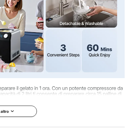
o)
t
re
eparare il gelato in 1 ora. Con un potente compressore da
pacità di 2 litri ti consente di preparare circa 15 palline di
 una famiglia numerosa.
 altro