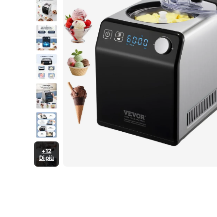
+12
Di più