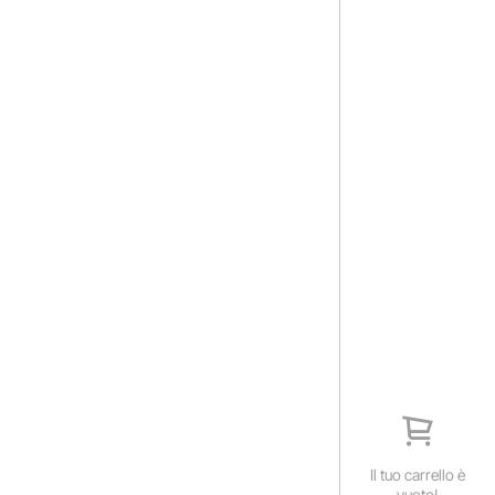
Il tuo carrello è
vuoto!