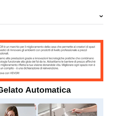
g)
Vedi tutte le specifiche
S
 50 Hz
 Gelato Automatica