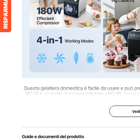
Materiale esterno
SUS430 (opac
Materiale del secchiello per ingredienti
SUS304
Materiale del cilindro di
alluminio 3003
raffreddamento
Peso dell'articolo
13 kg/28,7 libb
Questa gelatiera domestica è facile da usare e può pr
180 W e un livello di rumore inferiore a 60 dB, la sua ca
gelato, ideali per
Vedi
Guide e documenti del prodotto