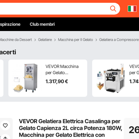
Ispirazione
Club membri
Macchine da Dessert
Gelatiere
Macchina per Il Gelato
Gelatiera a Compressor
acerti
VEVOR Macchina
VEVO
per Gelato
per G
Commerciale, Resa
Comm
1.317
,90
€
1.7
18 L/H, Macchina
L/h 3
per Gelato
Macc
Monogusto 1600 W
Gela
con Ruote, Cilindro
2x5,
in Acciaio Inox circa
Pann
6 Litri, Pannello LED
Puliz
VEVOR Gelatiera Elettrica Casalinga per
Autopulente, da Bar
di
26
Gelato Capienza 2L circa Potenza 180W,
Ristorante Feste
Prer
Macchina per Gelato Elettrica con
Eventi
per Y