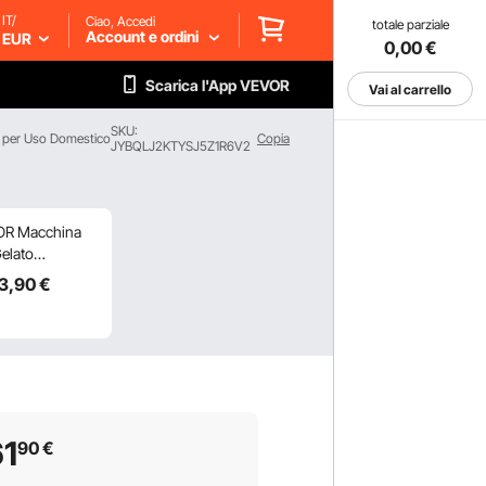
IT/
Ciao, Accedi
totale parziale
Account e ordini
EUR
0,00
€
Scarica l'App VEVOR
Vai al carrello
SKU:
e per Uso Domestico
Copia
JYBQLJ2KTYSJ5Z1R6V2
R Macchina
elato
erciale 18-28
43
,90
€
 Gusti,
hina per
to Capienza
5 L Tramoggia,
ello LCD,
ia Automatica
1
90
€
affreddamento,
ogurt Caffè