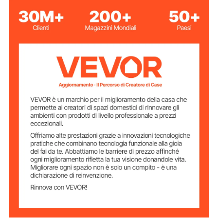
AC120V 60Hz (USA),
Frequenza di
tensione
AC220-240V 50Hz (UE)
1700 W (USA), 2000 W (UE)
Potenza
Materiale della
piastra in ferro A3
piastra
Forma della
piatta
piastra
Spessore della
10 mm / 0,39 pollici
piastra della
piastra
Materiale
acciaio inossidabile 201
principale
Temperatura di
50 - 300°C (122 - 572 °F)
riscaldamento