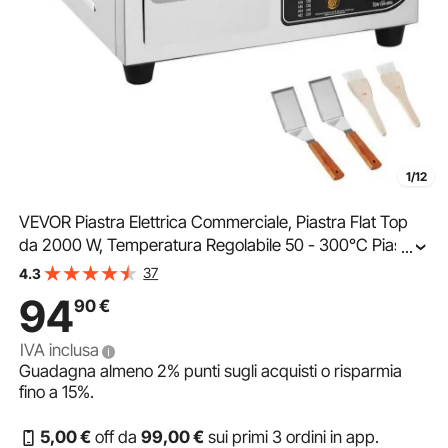
1/12
VEVOR Piastra Elettrica Commerciale, Piastra Flat Top
da 2000 W, Temperatura Regolabile 50 - 300°C Piastra
...
in Acciaio Inossidabile 36 x 30 x 1 cm con 2 Pale e 2
37
4.3
Spazzole per la Casa o il Ristorante
94
90
€
IVA inclusa
Guadagna almeno
2%
punti sugli acquisti o risparmia
fino a
15%
.
5
,00
€
off da
99
,00
€
sui primi 3 ordini in app.