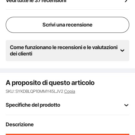
Vedi tutte le 37 recensioni
pancake, bacon croccante, formaggi grigliati,
abbondanti colazioni.
Scrivi una recensione
Come funzionano le recensioni e le valutazioni
dei clienti
A proposito di questo articolo
SKU: SYKDBLQP10MMY45LJV2
Copia
Specifiche del prodotto
Numero modello
Descrizione
HT-818B
articolo