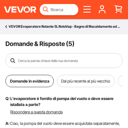
VEVOR Evaporatore Rotante 5L RotoVap - Bagno di Riscaldamento ad Acqua Riscaldante con Evaporatore Rotante 180 Lab RE-501 per un'efficace Rimozione dei Solventi
Domande & Risposte (
5
)
Domande in evidenza
Dal più recente al più vecchio
Dal
Q:
L'evaporatore è fornito di pompa del vuoto o deve essere
istallata a parte?
Rispondere a questa domanda
A:
Ciao, la pompa del vuoto deve essere acquistata separatamente,