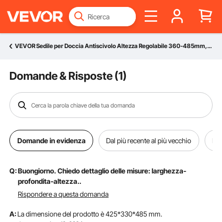
VEVOR Sedile per Doccia Antiscivolo Altezza Regolabile 360-485mm, Sgabello per Doccia Carico max. 158,8kg, Sedia per Doccia in Alluminio PE, Sgabello da Bagno Doccia Antiscivolo Portata 158,8kg Bianco
Domande & Risposte (
1
)
Domande in evidenza
Dal più recente al più vecchio
Dal
Q:
Buongiorno. Chiedo dettaglio delle misure: larghezza-
profondita-altezza..
Rispondere a questa domanda
A:
La dimensione del prodotto è 425*330*485 mm.