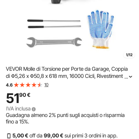
1/12
VEVOR Molle di Torsione per Porte da Garage, Coppia
di Φ5,26 x Φ50,8 x 618 mm, 16000 Cicli, Rivestimento
...
Elettroforetico Nero per SostituI, con Barre di
10
4.6
Avvolgimento, Guanti e Chiave di Montaggio
51
90
€
IVA inclusa
Guadagna almeno
2%
punti sugli acquisti o risparmia
fino a
15%
.
5
,00
€
off da
99
,00
€
sui primi 3 ordini in app.