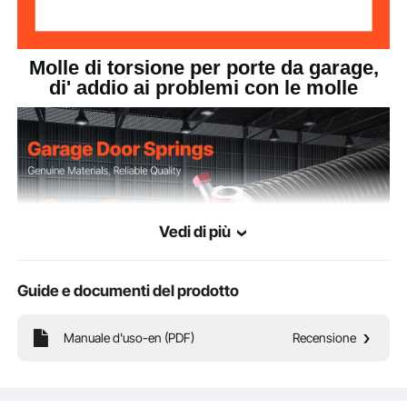
Molle di torsione per porte da garage,
di' addio ai problemi con le molle
Vedi di più
Guide e documenti del prodotto
Manuale d'uso-en (PDF)
Recensione
Le nostre molle di torsione per porte da garage sono realizzate in acciaio ad alto
tenore di carbonio 82B e alluminio pressofuso ADC12, creando una
combinazione vincente che assicura prestazioni e resistenza eccezionali.