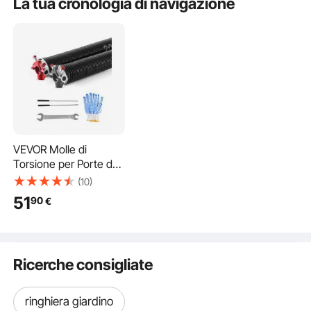
La tua cronologia di navigazione
VEVOR Molle di
Torsione per Porte da
Garage, Coppia di
(10)
Φ5,26 x Φ50,8 x 618
51
90
€
mm, 16000 Cicli,
Rivestimento
Elettroforetico Nero
per SostituI, con Barre
Ricerche consigliate
di Avvolgimento,
Guanti e Chiave di
Montaggio
ringhiera giardino