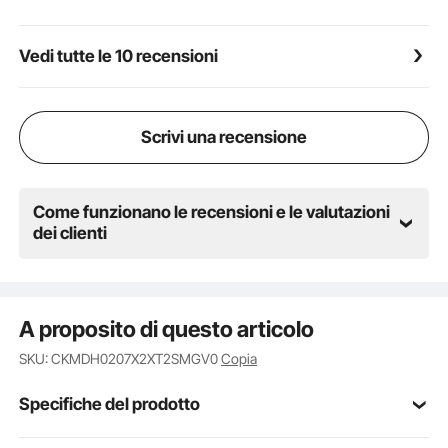
inclusi: 2 molle per porte da garage (1 sinistra e 1
destra), 2 barre di avvolgimento, un paio di guanti
Vedi tutte le 10 recensioni
antiscivolo, una chiave di montaggio e un manuale
utente
Scrivi una recensione
Come funzionano le recensioni e le valutazioni
dei clienti
A proposito di questo articolo
SKU: CKMDH0207X2XT2SMGV0
Copia
Specifiche del prodotto