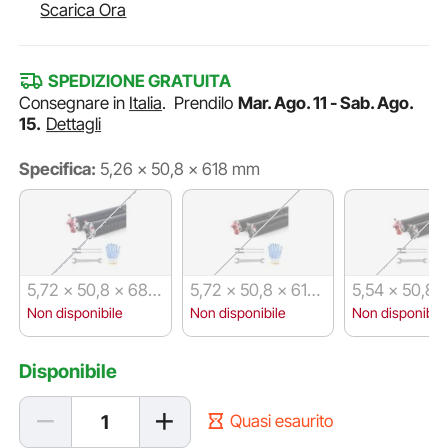
Scarica Ora
SPEDIZIONE GRATUITA
Consegnare in
Italia
.
Prendilo
Mar. Ago. 11 - Sab. Ago.
15.
Dettagli
Specifica:
5,26 × 50,8 × 618 mm
5,72 × 50,8 × 685
5,72 × 50,8 × 610
5,54 × 50,8 
mm
mm
mm
Non disponibile
Non disponibile
Non disponibile
Disponibile
Quasi esaurito