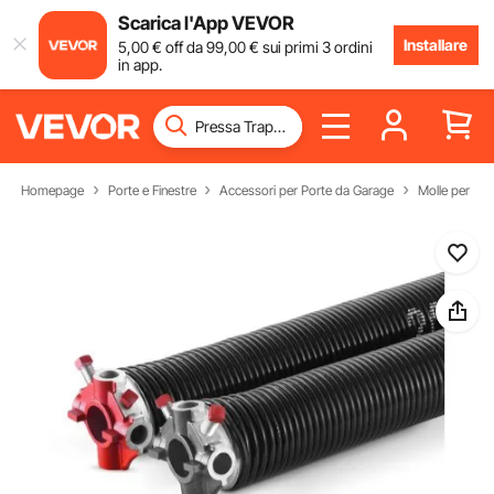
Scarica l'App VEVOR
Installare
5
,00
€
off da
99
,00
€
sui primi 3 ordini
in app.
Homepage
Porte e Finestre
Accessori per Porte da Garage
Molle per Po