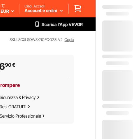
IT/
Ciao, Accedi
Account e ordini
EUR
Scarica l'App VEVOR
SKU: SCXLSQWSXROFOQ28LV2
Copia
6
90
€
rrompere
Sicurezza & Privacy
Resi GRATUITI
Servizio Professionale