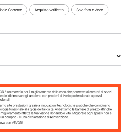
Vedi tutte le specifiche
ticolo Corrente
Acquisto verificato
Solo foto e video
iltrazione
netto comunale