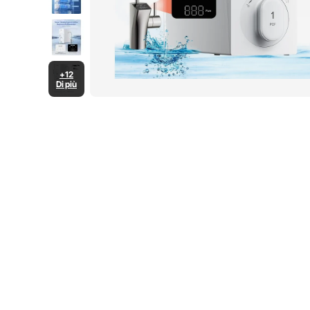
+12
Di più