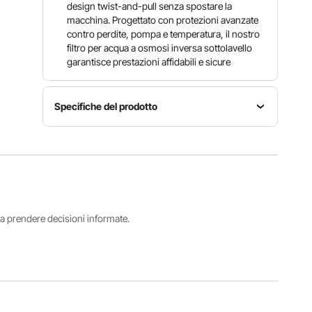
design twist-and-pull senza spostare la
macchina. Progettato con protezioni avanzate
contro perdite, pompa e temperatura, il nostro
filtro per acqua a osmosi inversa sottolavello
garantisce prestazioni affidabili e sicure
Specifiche del prodotto
Tipo di
Numero
purificazione
modello
Portata
RO + PCF
articolo
600 GPD
Ultrafiltraz
SS-004
ione
i a prendere decisioni informate.
Fonte
Durata
Temperatura
d'acqua
Portata ≥
di esercizio
compatibile
1,5 L/min
41-
acqua del
dopo
100,4°F /
rubinetto
4000 L
5-38℃
comunale