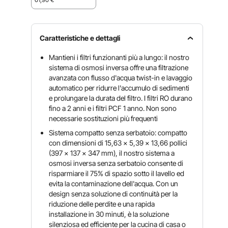
Caratteristiche e dettagli
Mantieni i filtri funzionanti più a lungo: il nostro
sistema di osmosi inversa offre una filtrazione
avanzata con flusso d'acqua twist-in e lavaggio
automatico per ridurre l'accumulo di sedimenti
e prolungare la durata del filtro. I filtri RO durano
fino a 2 anni e i filtri PCF 1 anno. Non sono
necessarie sostituzioni più frequenti
Sistema compatto senza serbatoio: compatto
con dimensioni di 15,63 x 5,39 x 13,66 pollici
(397 x 137 x 347 mm), il nostro sistema a
osmosi inversa senza serbatoio consente di
risparmiare il 75% di spazio sotto il lavello ed
evita la contaminazione dell'acqua. Con un
design senza soluzione di continuità per la
riduzione delle perdite e una rapida
installazione in 30 minuti, è la soluzione
silenziosa ed efficiente per la cucina di casa o