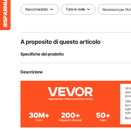
Raccomandato
Tutte le stelle
Recensioni per l'Ar
A proposito di questo articolo
Specifiche del prodotto
Numero modello articolo
SS-004
Descrizione
Tipo di purificazione
RO + PCF Ultraf
Portata
600 GPD
Fonte d'acqua compatibile
acqua del rubi