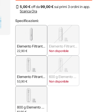
5
,00
€
off da
99
,00
€
sui primi 3 ordini in app.
Scarica Ora
Specificazioni:
Elemento Filtrante
Elemento Filtrante
a Base Debole
Composito
22,90
€
Non disponibile
Elemento Filtrante
600 g Elemento Fil
da 400 g
trante
53,90
€
Non disponibile
800 g Elemento Fil
trante
61,90
€