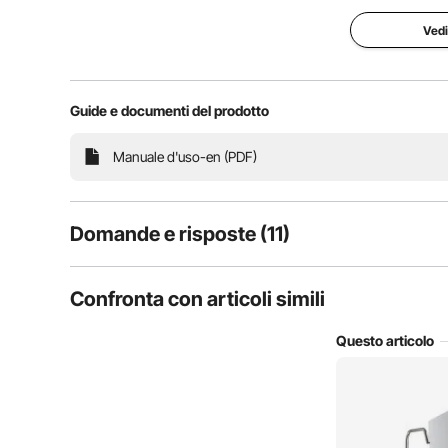
Vedi
Guide e documenti del prodotto
Il nostro sistema di osmosi inversa senza serbatoi
ristoranti e sale da tè in ufficio. Di' addio alle preocc
Manuale d'uso-en (PDF)
Domande e risposte (11)
11
Domande
Confronta con articoli simili
Questo articolo
D:
Si può montare il filtro da 600gr 11 stadi RO, al posto del
Rispondere a questa domanda
R:
Verifichi che il modello specifico del filtro sia lo stesso Se 