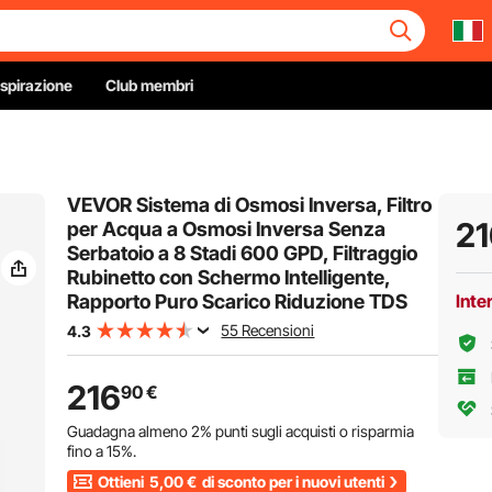
Ispirazione
Club membri
VEVOR Sistema di Osmosi Inversa, Filtro
21
per Acqua a Osmosi Inversa Senza
Serbatoio a 8 Stadi 600 GPD, Filtraggio
Rubinetto con Schermo Intelligente,
Rapporto Puro Scarico Riduzione TDS
Inte
55 Recensioni
4.3
216
90
€
Guadagna almeno
2%
punti sugli acquisti o risparmia
fino a
15%
.
Ottieni
5,00
€
di sconto per i nuovi utenti