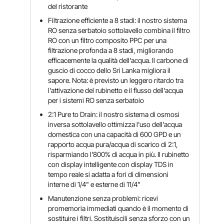
del ristorante
Filtrazione efficiente a 8 stadi: il nostro sistema
RO senza serbatoio sottolavello combina il filtro
RO con un filtro composito PPC per una
filtrazione profonda a 8 stadi, migliorando
efficacemente la qualità dell'acqua. Il carbone di
guscio di cocco dello Sri Lanka migliora il
sapore. Nota: è previsto un leggero ritardo tra
l'attivazione del rubinetto e il flusso dell'acqua
per i sistemi RO senza serbatoio
2:1 Pure to Drain: il nostro sistema di osmosi
inversa sottolavello ottimizza l'uso dell'acqua
domestica con una capacità di 600 GPD e un
rapporto acqua pura/acqua di scarico di 2:1,
risparmiando l'800% di acqua in più. Il rubinetto
con display intelligente con display TDS in
tempo reale si adatta a fori di dimensioni
interne di 1/4" e esterne di 11/4"
Manutenzione senza problemi: ricevi
promemoria immediati quando è il momento di
sostituire i filtri. Sostituiscili senza sforzo con un