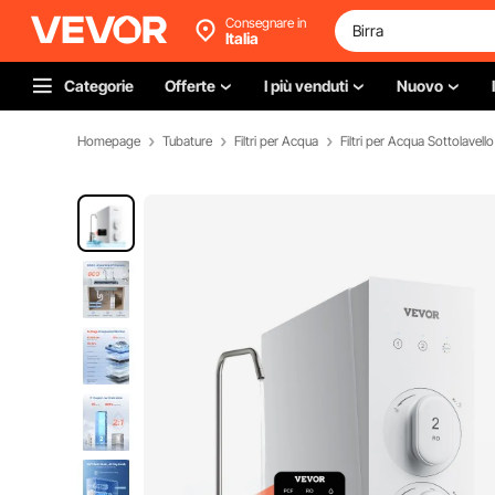
Consegnare in
Italia
Categorie
Offerte
I più venduti
Nuovo
Homepage
Tubature
Filtri per Acqua
Filtri per Acqua Sottolavello