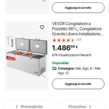
Aggiungi al carrello
VEVOR Congelatore a
Pozzetto 561 L, Congelatore
Grande Libera Installazione
Doppia Porta Superiore,
(57)
Temperatura Regolabile 7
1.486
90
€
Livelli, Illuminazione a LED 4
Cestelli Estraibili 6 Ruote
674 Visualizzazioni Recenti
Disponibile
Consegna:
Sab. Ago. 8 - Mer.
Ago. 12
Aggiungi al carrello
Precedente
Prossimo