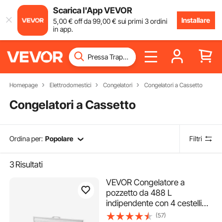
Scarica l'App VEVOR
Installare
5
,00
€
off da
99
,00
€
sui primi 3 ordini
in app.
Homepage
Elettrodomestici
Congelatori
Congelatori a Cassetto
Congelatori a Cassetto
Ordina per:
Popolare
Filtri
3
Risultati
VEVOR Congelatore a
pozzetto da 488 L
indipendente con 4 cestelli
rimovibili, porta superiore
(57)