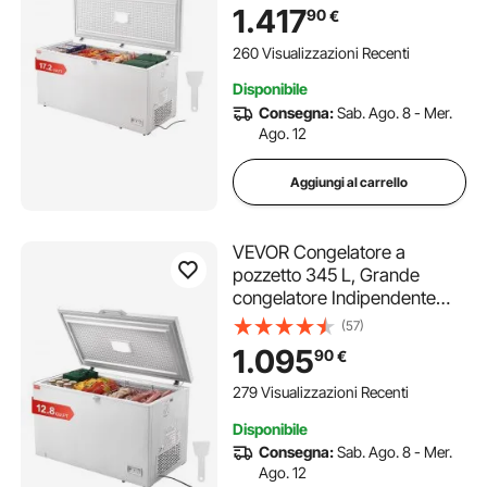
aperta con coperchio
1.417
90
€
chiudibile a chiave,
temperatura regolabile su 7
260 Visualizzazioni Recenti
livelli, illuminazione a LED
Disponibile
Consegna:
Sab. Ago. 8 - Mer.
Ago. 12
Aggiungi al carrello
VEVOR Congelatore a
pozzetto 345 L, Grande
congelatore Indipendente
con 4 cestelli rimovibili, Porta
(57)
superiore aperta con
1.095
90
€
coperchio, Temperatura
regolabile su 7 livelli,
279 Visualizzazioni Recenti
Ristorante di casa
Disponibile
Consegna:
Sab. Ago. 8 - Mer.
Ago. 12