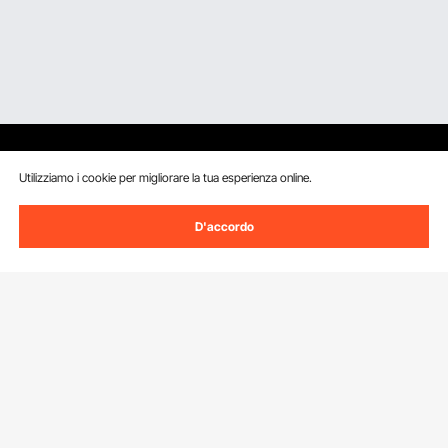
Utilizziamo i cookie per migliorare la tua esperienza online.
Iscriviti alla nostra newsletter.
D'accordo
Indirizzo e-mail
Iscriviti
Facendo clic sul pulsante
iscriviti
, accetti la nostra
Informativa sulla
privacy e sui cookie
.
Servizio Clienti