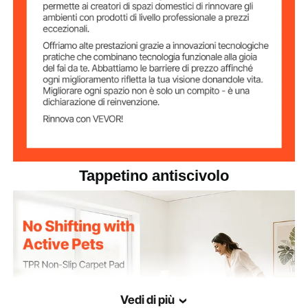
supporto
3,25 m² / 35 piedi quadrati
Area di copertura
6,42 libbre / 2,91 kg
Peso netto
Tappetino antiscivolo
Vedi di più