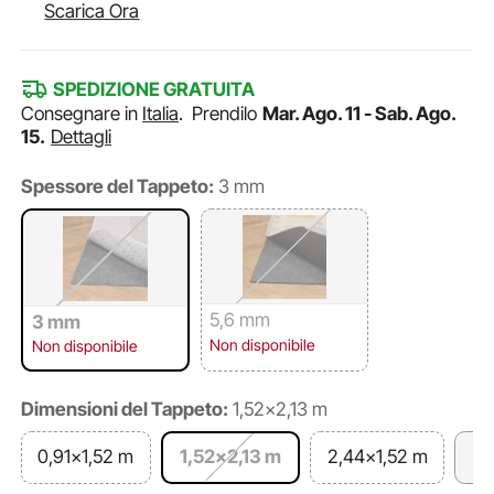
Scarica Ora
SPEDIZIONE GRATUITA
Consegnare in
Italia
.
Prendilo
Mar. Ago. 11 - Sab. Ago.
15.
Dettagli
Spessore del Tappeto:
3 mm
5,6 mm
3 mm
Non disponibile
Non disponibile
Dimensioni del Tappeto:
1,52x2,13 m
0,91x1,52 m
1,52x2,13 m
2,44x1,52 m
2,