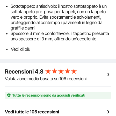
Sottotappeto antiscivolo: il nostro sottotappeto è un
sottotappeto pre-posa per tappeti, non un tappeto
vero e proprio. Evita spostamenti e scivolamenti,
proteggendo al contempo i pavimenti in legno da
graffi e danni
Spessore 3 mm e confortevole: il tappetino presenta
uno spessore di 3 mm, offrendo un'eccellente
ammortizzazione e assorbimento degli urti per
Vedi di più
evitare danni ai pavimenti. Il suo peso di 850 g/m²
supporta un uso a lungo termine senza cedimenti
Impermeabile e antiscivolo: dotata di superficie in
poliestere con supporto in TPR e cuscinetti in gomma
Recensioni
4.8
inclusi, questa imbottitura per tappeti riduce
spostamenti. Riduce al minimo i movimenti del
Valutazione media basata su 106 recensioni
tappeto dovuti a movimenti con animali domestici
Taglio facile: ti consigliamo di scegliere un tappetino
leggermente più grande del tuo tappeto. Puoi tagliare
Tutte le recensioni sono da acquisti verificati
con precisione il tappetino alla misura desiderata. I
bordi tagliati sono puliti e netti, senza odori sgradevoli
e senza sfilacciature
Vedi tutte le 105 recensioni
Guida alla scelta delle taglie: il tappetino in feltro è