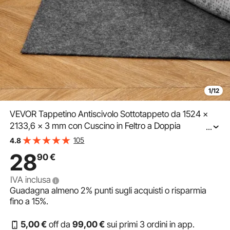
1/12
VEVOR Tappetino Antiscivolo Sottotappeto da 1524 x
2133,6 x 3 mm con Cuscino in Feltro a Doppia
...
Superficie e Antiscivolo in Gomma, Protezione per
105
4.8
Pavimenti in Legno per Tutti i Pavimenti, Finiture
28
90
€
IVA inclusa
Guadagna almeno
2%
punti sugli acquisti o risparmia
fino a
15%
.
5
,00
€
off da
99
,00
€
sui primi 3 ordini in app.