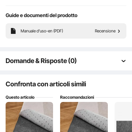
Guide e documenti del prodotto
Manuale d'uso-en (PDF)
Recensione
Il tappetino con supporto in TPR impedisce al tappeto di scivolare su pavimenti
in legno, piastrelle o moquette, garantendo la sicurezza tua e dei tuoi animali
domestici mentre camminate o giocate.
Domande & Risposte (0)
Domande tipiche sui prodotti:
Il prodotto è durevole? ...
Confronta con articoli simili
Questo articolo
Raccomandazioni
Fai la prima domanda