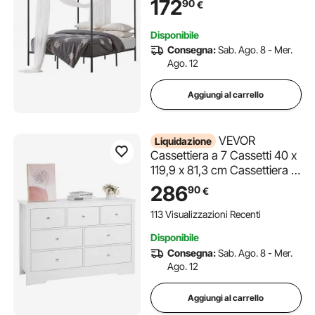
172
90
€
Supporto a Doghe in Acciaio,
Struttura in Rete, Non
Disponibile
Necessita di Materasso a
Consegna:
Sab. Ago. 8 - Mer.
Molle, Nero
Ago. 12
Aggiungi al carrello
VEVOR
Liquidazione
Cassettiera a 7 Cassetti 40 x
119,9 x 81,3 cm Cassettiera in
Legno con Meccanismo
286
90
€
Scorrevole Antiribaltamento,
Moderna e Minimalista,
113 Visualizzazioni Recenti
Organizzatore per Armadio
Disponibile
per Camera da Letto, Bianco
Consegna:
Sab. Ago. 8 - Mer.
Ago. 12
Aggiungi al carrello