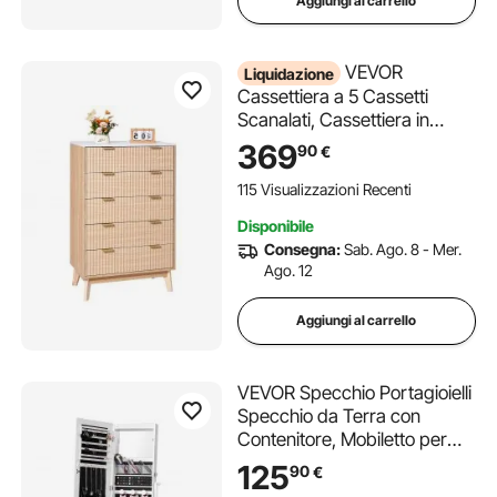
Aggiungi al carrello
VEVOR
Liquidazione
Cassettiera a 5 Cassetti
Scanalati, Cassettiera in
Legno con Meccanismo
369
90
€
Scorrevole e
Antiribaltamento, Moderna e
115 Visualizzazioni Recenti
Minimalista, Organizzatore
Disponibile
per Armadio per Camera da
Consegna:
Sab. Ago. 8 - Mer.
letto, Legno Chiaro
Ago. 12
Aggiungi al carrello
VEVOR Specchio Portagioielli
Specchio da Terra con
Contenitore, Mobiletto per
Gioielli con Serratura
125
90
€
Specchio a Figura Intera,