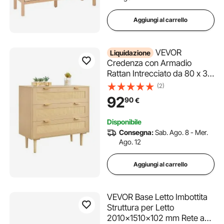
Aggiungi al carrello
VEVOR
Liquidazione
Credenza con Armadio
Rattan Intrecciato da 80 x 35
x 77 cm, Carico di 13,61 kg
(2)
con 3 Cassetti e Maniglie in
92
90
€
Metallo, Mobiletto Moderno in
Rattan per Camera da Letto,
Disponibile
Soggiorno, Corridoio
Consegna:
Sab. Ago. 8 - Mer.
Ago. 12
Aggiungi al carrello
VEVOR Base Letto Imbottita
Struttura per Letto
2010x1510x102 mm Rete a