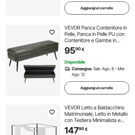
Aggiungi al carrello
VEVOR Panca Contenitore in
Pelle, Panca in Pelle PU con
Contenitore e Gambe in
Metallo, Panca Moderna per
95
90
€
Ingresso, Panca Imbottita per
Soggiorno, Sala da Pranzo,
Disponibile
Corridoio, Colore Verde
Consegna:
Sab. Ago. 8 - Mer.
Ago. 12
Aggiungi al carrello
VEVOR Letto a Baldacchino
Matrimoniale, Letto in Metallo
con Testiera Minimalista e
Design a Baldacchino,
147
90
€
Robusto Supporto a Doghe in