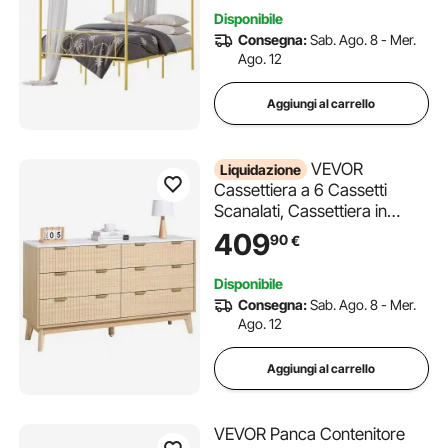
Rotondo, Non Necessita di
Disponibile
Materasso a Molle, Oro
Consegna:
Sab. Ago. 8 - Mer.
Ago. 12
Aggiungi al carrello
VEVOR
Liquidazione
Cassettiera a 6 Cassetti
Scanalati, Cassettiera in
Legno con Meccanismo
409
90
€
Scorrevole e
Antiribaltamento, Moderna e
Disponibile
Minimalista, Armadio
Consegna:
Sab. Ago. 8 - Mer.
Scanalato per Soggiorno,
Ago. 12
Camera da Letto, Legno
Chiaro
Aggiungi al carrello
VEVOR Panca Contenitore