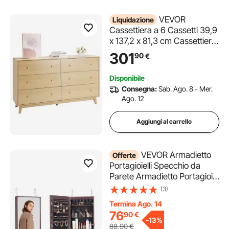
VEVOR
Liquidazione
Cassettiera a 6 Cassetti 39,9
x 137,2 x 81,3 cm Cassettiera
in Legno, Meccanismo
301
90
€
Scorrevole Antiribaltamento,
Moderna e Minimalista,
Disponibile
Organizzatore per Armadio
Consegna:
Sab. Ago. 8 - Mer.
per Camera da Letto, Legno
Ago. 12
Chiaro
Aggiungi al carrello
VEVOR Armadietto
Offerte
Portagioielli Specchio da
Parete Armadietto Portagioie
con Serratura Specchio a
(3)
Figura Intera Altezza
Termina Ago. 14
1080mm, Specchio
76
90
€
Portagioie da Parete Porta
-
13%
88,90
€