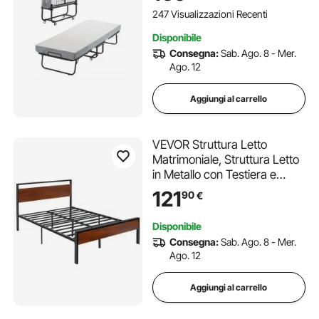
Letto Pieghevole Singolo
247 Visualizzazioni Recenti
Portatile per Adulti, Ospite
Disponibile
Consegna:
Sab. Ago. 8 - Mer.
Ago. 12
Aggiungi al carrello
VEVOR Struttura Letto
Matrimoniale, Struttura Letto
in Metallo con Testiera e
Pediera in Legno Marrone
121
90
€
Retrò, Ampio Spazio
Sottoletto, Antiscivolo, Non
Disponibile
Materasso a Molle, Capacità
Consegna:
Sab. Ago. 8 - Mer.
454 kg
Ago. 12
Aggiungi al carrello