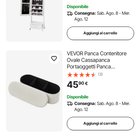
Luce LED Interna, Cassetto
Disponibile
Mobile Portagioielli 3
Consegna:
Sab. Ago. 8 - Mer.
Cassetti, Bianco
Ago. 12
Aggiungi al carrello
VEVOR Panca Contenitore
Ovale Cassapanca
Portaoggetti Panca
Pieghevole Imbottita Carico
(3)
299,37 kg per Letto con
45
90
€
Ampio Spazio di Stoccaggio,
per Soggiorno, Ingresso,
Disponibile
Camera da Letto, Beige
Consegna:
Sab. Ago. 8 - Mer.
Ago. 12
Aggiungi al carrello