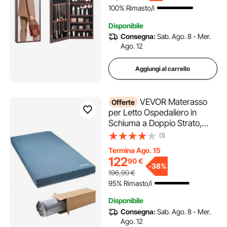
Luci LED Fodera in Velluto,
100% Rimasto/i
Marrone
Disponibile
Consegna:
Sab. Ago. 8 - Mer.
Ago. 12
Aggiungi al carrello
VEVOR Materasso
Offerte
per Letto Ospedaliero in
Schiuma a Doppio Strato,
Capacità 158,8 kg, con
(1)
Ridistribuzione della
Termina Ago. 15
Pressione, Impermeabile per
122
90
€
Case di Cura e Assistenza
-
38%
196,90
€
Domiciliare, 2030 x 914 x 153
95% Rimasto/i
mm
Disponibile
Consegna:
Sab. Ago. 8 - Mer.
Ago. 12