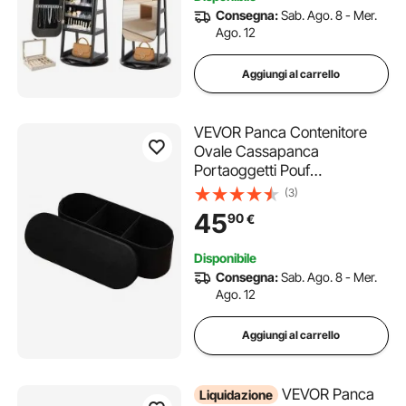
e Scomparti di Archiviazione
Consegna:
Sab. Ago. 8 - Mer.
Ago. 12
Aggiungi al carrello
VEVOR Panca Contenitore
Ovale Cassapanca
Portaoggetti Pouf
Organizzatore Contenitore
(3)
Carico 299,37 kg per Letto
45
90
€
con Ampio Spazio di
Stoccaggio, per Camera da
Disponibile
Letto, Ingresso, Nero, Ovale
Consegna:
Sab. Ago. 8 - Mer.
Ago. 12
Aggiungi al carrello
VEVOR Panca
Liquidazione