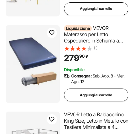
Aggiungi al carrello
VEVOR
Liquidazione
Materasso per Letto
Ospedaliero in Schiuma a
Doppio Strato, Capacità
(1)
226,8 kg, con Ridistribuzione
279
90
€
della Pressione,
Impermeabile per Case di
Disponibile
Cura e Assistenza
Consegna:
Sab. Ago. 8 - Mer.
Domiciliare, 2030 x 914 x 153
Ago. 12
mm
Aggiungi al carrello
VEVOR Letto a Baldacchino
King Size, Letto in Metallo con
Testiera Minimalista a 4
Baldacchini, Robusto