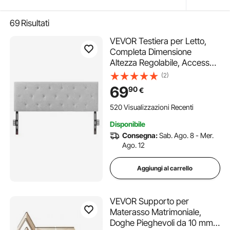
69
Risultati
VEVOR Testiera per Letto,
Completa Dimensione
Altezza Regolabile, Accessori
per Letto, Testiera in Schiuma
(2)
ad Alta Densità e Comfort
69
90
€
per Camera da Letto, Hotel,
Grigio Chiaro 1430 x (905-
520 Visualizzazioni Recenti
1205) mm
Disponibile
Consegna:
Sab. Ago. 8 - Mer.
Ago. 12
Aggiungi al carrello
VEVOR Supporto per
Materasso Matrimoniale,
Doghe Pieghevoli da 10 mm