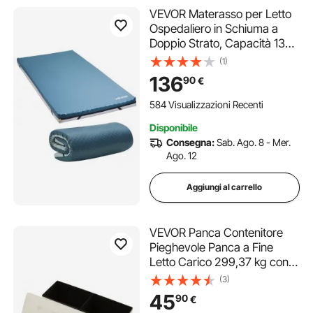
VEVOR Materasso per Letto
Ospedaliero in Schiuma a
Doppio Strato, Capacità 136
kg, con Ridistribuzione della
(1)
Pressione, Impermeabile per
136
90
€
Case di Cura e Assistenza
Domiciliare, 1930 x 864 x 89
584 Visualizzazioni Recenti
mm
Disponibile
Consegna:
Sab. Ago. 8 - Mer.
Ago. 12
Aggiungi al carrello
VEVOR Panca Contenitore
Pieghevole Panca a Fine
Letto Carico 299,37 kg con
Tasche Laterali Contenitore
(3)
Imbottito Pieghevole, Pouf da
45
90
€
Letto in Lino con Ampio