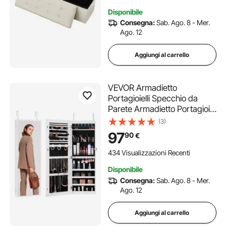
Spazio per Soggiorno, Beige
Disponibile
Consegna:
Sab. Ago. 8 - Mer.
Ago. 12
Aggiungi al carrello
VEVOR Armadietto
Portagioielli Specchio da
Parete Armadietto Portagioie
con Serratura Specchio a
(3)
Figura Intera Altezza
97
90
€
1080mm, Specchio
Portagioie da Parete Porta
434 Visualizzazioni Recenti
Luci LED Fodera in Velluto,
Disponibile
Bianco
Consegna:
Sab. Ago. 8 - Mer.
Ago. 12
Aggiungi al carrello