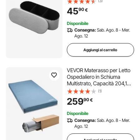
(3)
kg per Letto con Ampio
45
90
€
Spazio di Stoccaggio per
Soggiorno, Camera da Letto,
Disponibile
Ingresso, Grigio
Consegna:
Sab. Ago. 8 - Mer.
Ago. 12
Aggiungi al carrello
VEVOR Materasso per Letto
Ospedaliero in Schiuma
Multistrato, Capacità 204,1
kg, con Ridistribuzione della
(1)
Pressione, Impermeabile per
259
90
€
Case di Cura e Assistenza
Domiciliare, 2030 x 914 x 153
Disponibile
mm
Consegna:
Sab. Ago. 8 - Mer.
Ago. 12