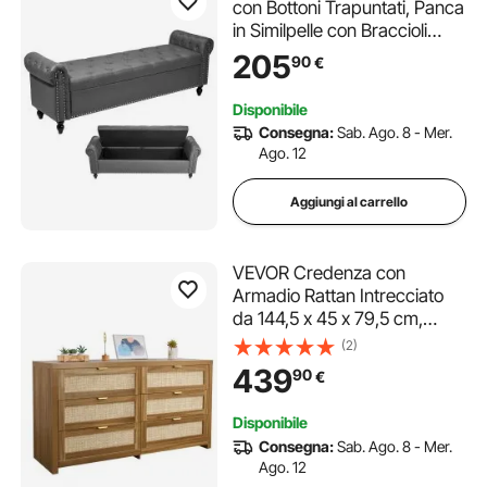
con Bottoni Trapuntati, Panca
in Similpelle con Braccioli
Arrotolati e Gambe in Legno
205
90
€
Massello, Panche per
Ingresso, Panche Imbottita
Disponibile
per Soggiorno e Sala da
Consegna:
Sab. Ago. 8 - Mer.
Pranzo, Grigio
Ago. 12
Aggiungi al carrello
VEVOR Credenza con
Armadio Rattan Intrecciato
da 144,5 x 45 x 79,5 cm,
Carico di 91 kg con 6 Cassetti
(2)
e Maniglie in Metallo,
439
90
€
Mobiletto Moderno in Rattan
per Camera da Letto,
Disponibile
Marrone Nocciola
Consegna:
Sab. Ago. 8 - Mer.
Ago. 12