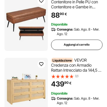
Contenitore in Pelle PU con
Contenitore e Gambe in
Metallo, Panchina Ingresso
88
90
€
da Interno per Scarpe per
Ingresso, Panche Moderne
Disponibile
per Soggiorno, Sala da
Consegna:
Sab. Ago. 8 - Mer.
Pranzo, Corridoio, Marrone
Ago. 12
Aggiungi al carrello
VEVOR
Liquidazione
Credenza con Armadio
Rattan Intrecciato da 144,5 x
45 x 79,5 cm, Carico di 91 kg
(2)
con 6 Cassetti e Maniglie in
439
90
€
Metallo, Mobiletto Moderno in
Rattan per Camera da Letto,
Disponibile
Soggiorno, Corridoio
Consegna:
Sab. Ago. 8 - Mer.
Ago. 12