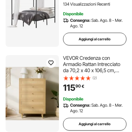
Acciaio Quadrate, Non
134 Visualizzazioni Recenti
Necessita di Materasso a
Disponibile
Molle, Nero
Consegna:
Sab. Ago. 8 - Mer.
Ago. 12
Aggiungi al carrello
VEVOR Credenza con
Armadio Rattan Intrecciato
da 70,2 x 40 x 106,5 cm,
Carico di 13,61 kg con 5
(2)
Cassetti e Maniglie in Metallo,
115
90
€
Mobiletto Moderno in Rattan
per Camera da Letto,
Disponibile
Soggiorno, Corridoio
Consegna:
Sab. Ago. 8 - Mer.
Ago. 12
Aggiungi al carrello