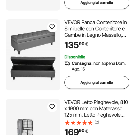
Aggiungi al carrello
VEVOR Panca Contenitore in
Similpelle con Contenitore e
Gambe in Legno Massello,
Panchina Ingresso da Interno
135
90
€
per Scarpe per Ingresso,
Panca Imbottita per
Disponibile
Soggiorno e Sala da Pranzo,
Consegna:
non appena Dom.
Grigia
Ago. 16
Aggiungi al carrello
VEVOR Letto Pieghevole, 810
x 1900 mm con Materasso
125 mm, Letto Pieghevole
Singolo con Robusta
(2)
Struttura in Metallo e
169
90
€
Materasso in Memory Foam,