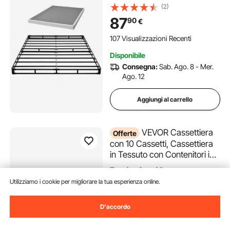
Doghe con Rivestimento in
(2)
Tessuto Lavabile Base Queen
87
90
€
Size Capacità di Carico
Massima di 1587,57 kg
107 Visualizzazioni Recenti
Struttura in Metallo
Disponibile
Consegna:
Sab. Ago. 8 - Mer.
Ago. 12
Aggiungi al carrello
VEVOR Cassettiera
Offerte
con 10 Cassetti, Cassettiera
in Tessuto con Contenitori in
Tessuto, Cassetti
Termina Ago. 14
Portaoggetti per Armadio
99
90
€
Utilizziamo i cookie per migliorare la tua esperienza online.
con Ripiano Portaoggetti
100,90
€
Aperto, Luci a LED e Presa
100% Rimasto/i
D'accordo
Integrata, per Armadio, Nero
Disponibile