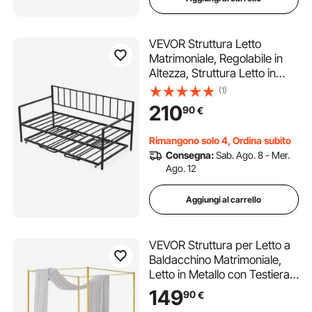
VEVOR Struttura Letto
Matrimoniale, Regolabile in
Altezza, Struttura Letto in
Metallo Resistente con Luce
(1)
LED e Stazione di Ricarica,
210
90
€
con Doghe in Metallo per
Soggiorno e Camera da Letto
Rimangono solo 4, Ordina subito
Consegna:
Sab. Ago. 8 - Mer.
Ago. 12
Aggiungi al carrello
VEVOR Struttura per Letto a
Baldacchino Matrimoniale,
Letto in Metallo con Testiera
Minimalista, Robusto
149
90
€
Supporto a Doghe in Acciaio