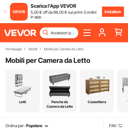
Scarica l'App VEVOR
Installare
5
,00
€
off da
99
,00
€
sui primi 3 ordini
in app.
Homepage
Mobili
Mobili per Camera da Letto
Mobili per Camera da Letto
Letti
Panche da
Cassettiera
Camera da Letto
Ordina per:
Popolare
Filtri