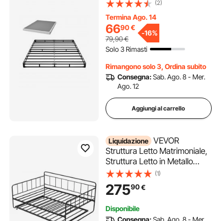
Primavera e Rivestimento in
(2)
Tessuto Lavabile per Letti
Termina Ago. 14
Matrimoniali, Base Materasso
66
90
€
102 mm, Capacità 1587 kg
-
16%
79,90
€
2010 x 1510 x 102mm
Solo 3 Rimasti
Rimangono solo 3, Ordina subito
Consegna:
Sab. Ago. 8 - Mer.
Ago. 12
Aggiungi al carrello
VEVOR
Liquidazione
Struttura Letto Matrimoniale,
Struttura Letto in Metallo
Resistente con Rotelle, Lettino
(1)
Matrimoniale con Supporto a
275
90
€
Doghe in Metallo per
Soggiorno, Camera da Ospiti,
Disponibile
Facile da Montare, Nero
Consegna:
Sab. Ago. 8 - Mer.