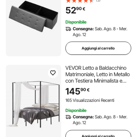
(3)
Imbottito Pieghevole, Pouf
52
90
€
Letto in Lino con Ampio
Spazio per Soggiorno, Grigio
Disponibile
Consegna:
Sab. Ago. 8 - Mer.
Ago. 12
Aggiungi al carrello
VEVOR Letto a Baldacchino
Matrimoniale, Letto in Metallo
con Testiera Minimalista e
Design a 4 Baldacchini,
145
90
€
Robusto Supporto a Doghe in
Acciaio Quadrato, Non
165 Visualizzazioni Recenti
Necessita di Materasso a
Disponibile
Molle, Nero
Consegna:
Sab. Ago. 8 - Mer.
Ago. 12
Aggiungi al carrello