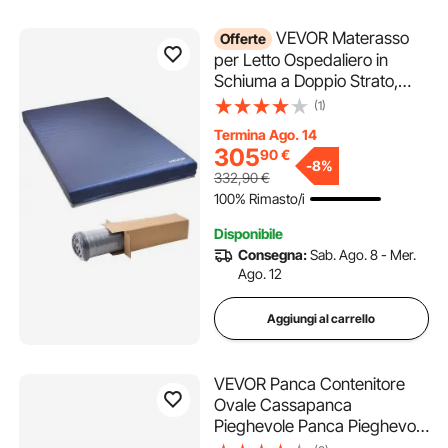
VEVOR Materasso
Offerte
per Letto Ospedaliero in
Schiuma a Doppio Strato,
Capacità 294,8 kg, con
(1)
Ridistribuzione della
Termina Ago. 14
Pressione, Impermeabile per
305
90
€
Case di Cura e Assistenza
-
8%
332,90
€
Domiciliare, 2030 x 1067 x
100% Rimasto/i
153 mm
Disponibile
Consegna:
Sab. Ago. 8 - Mer.
Ago. 12
Aggiungi al carrello
VEVOR Panca Contenitore
Ovale Cassapanca
Pieghevole Panca Pieghevole
Imbottita Carico max. 299,37