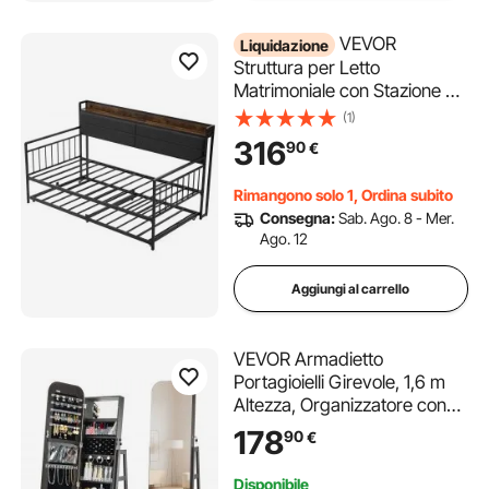
VEVOR
Liquidazione
Struttura per Letto
Matrimoniale con Stazione di
Ricarica, Struttura per Letto
(1)
in Metallo Resistente con
316
90
€
Supporto a Doghe in Metallo
per Soggiorno, Camera degli
Rimangono solo 1, Ordina subito
Ospiti, Facile da Montare
Consegna:
Sab. Ago. 8 - Mer.
Ago. 12
Aggiungi al carrello
VEVOR Armadietto
Portagioielli Girevole, 1,6 m
Altezza, Organizzatore con
Specchio a Figura Intera e
178
90
€
Spazio di Archiviazione, 2
Chiavi, Tasche per Accessori
Disponibile