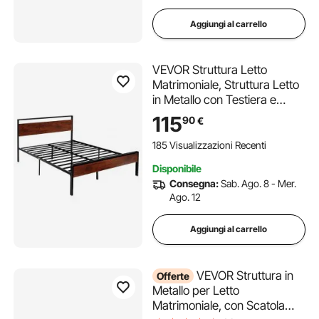
Aggiungi al carrello
VEVOR Struttura Letto
Matrimoniale, Struttura Letto
in Metallo con Testiera e
Pediera in Legno Marrone
115
90
€
Retrò, Ampio Spazio
Sottoletto, Antiscivolo, Non
185 Visualizzazioni Recenti
Materasso a Molle, 2135 x
Disponibile
1535 x 990 mm
Consegna:
Sab. Ago. 8 - Mer.
Ago. 12
Aggiungi al carrello
VEVOR Struttura in
Offerte
Metallo per Letto
Matrimoniale, con Scatola