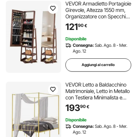
VEVOR Armadietto Portagioie
Girevole, Altezza 1550 mm,
Organizzatore con Specchio
a Figura Intera e Spazio di
121
90
€
Archiviazione, 2 Chiavi,
Tasche per Accessori e
Disponibile
Scomparti di Archiviazione
Consegna:
Sab. Ago. 8 - Mer.
Ago. 12
Aggiungi al carrello
VEVOR Letto a Baldacchino
Matrimoniale, Letto in Metallo
con Testiera Minimalista e
Design a Baldacchino,
193
90
€
Robusto Supporto a Doghe in
Acciaio Rotondo, Non
Disponibile
Necessita di Materasso a
Consegna:
Sab. Ago. 8 - Mer.
Molle, Oro
Ago. 12