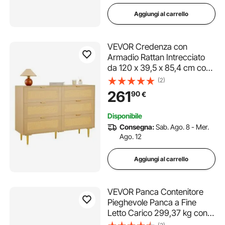
Aggiungi al carrello
VEVOR Credenza con
Armadio Rattan Intrecciato
da 120 x 39,5 x 85,4 cm con
6 Cassetti e Maniglie e
(2)
Gambe in Metallo, Moderno
261
90
€
Mobiletto in Rattan per
Camera da Letto, Soggiorno,
Disponibile
Corridoio
Consegna:
Sab. Ago. 8 - Mer.
Ago. 12
Aggiungi al carrello
VEVOR Panca Contenitore
Pieghevole Panca a Fine
Letto Carico 299,37 kg con
Tasche Laterali Contenitore