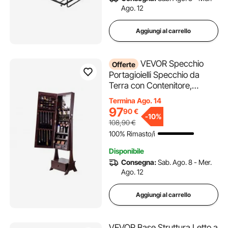
Ago. 12
Aggiungi al carrello
VEVOR Specchio
Offerte
Portagioielli Specchio da
Terra con Contenitore,
Organizzatore per Gioielli
Termina Ago. 14
Serratura Specchio a Figura
97
90
€
-
10%
Intera con Luce LED Interna,
108,90
€
Cassetto Mobile Portagioielli
100% Rimasto/i
Autoportante, Marrone
Disponibile
Consegna:
Sab. Ago. 8 - Mer.
Ago. 12
Aggiungi al carrello
VEVOR Base Struttura Letto a