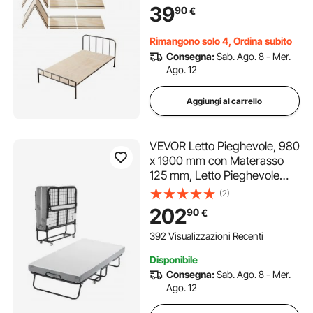
con Attacco, Supporto per
39
90
€
Doghe da Letto, Tavola da
Letto Pieghevole, Pronto
Rimangono solo 4, Ordina subito
all'Uso, Confezione da 8,
Consegna:
Sab. Ago. 8 - Mer.
Legno Naturale
Ago. 12
Aggiungi al carrello
VEVOR Letto Pieghevole, 980
x 1900 mm con Materasso
125 mm, Letto Pieghevole
Singolo con Robusta
(2)
Struttura in Metallo e
202
90
€
Materasso in Memory Foam,
Letto Pieghevole Singolo
392 Visualizzazioni Recenti
Portatile per Adulti, Ospite
Disponibile
Consegna:
Sab. Ago. 8 - Mer.
Ago. 12