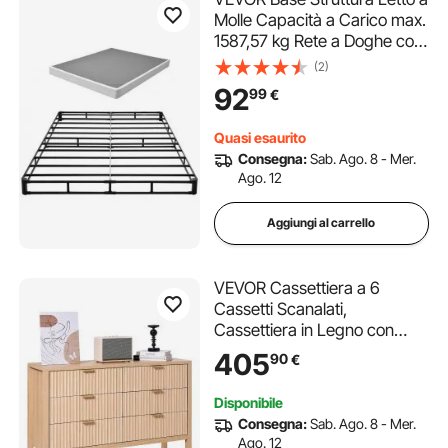
Molle Capacità a Carico max.
1587,57 kg Rete a Doghe con
Rivestimento in Tessuto
(2)
Lavabile, Struttura per Letto
92
99
€
Matrimoniale Queen Size,
Base per Letto in Metallo
Quasi esaurito
Consegna:
Sab. Ago. 8 - Mer.
Ago. 12
Aggiungi al carrello
VEVOR Cassettiera a 6
Cassetti Scanalati,
Cassettiera in Legno con
Meccanismo Scorrevole e
405
90
€
Antiribaltamento, Moderna e
Minimalista, Organizzatore
Disponibile
per Armadio per Camera da
Consegna:
Sab. Ago. 8 - Mer.
letto, Legno Chiaro
Ago. 12