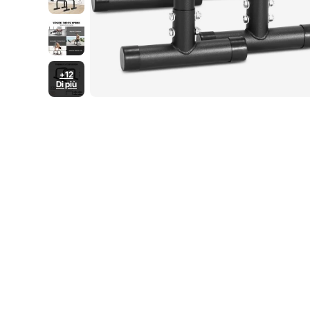
+12
Di più