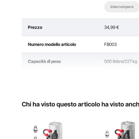
Interrompere
Prezzo
34,99
€
Questa stazione per dip bar può essere montata e
Numero modello articolo
FB003
allentando le viti. Quando non viene utilizzato o
ov
Capacità di peso
500 libbre/227 kg
Peso del prodotto
9,9 libbre/4,5 kg
16,5 x 9,1 x 12,4 p
Dimensioni del prodotto
mm
Chi ha visto questo articolo ha visto anc