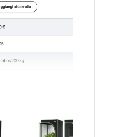
ggiungi al carrello
0
€
05
libbre/200 kg
ibbre/10 kg
 x 27 x 3,7 pollici / 795 x 685 x 95 mm