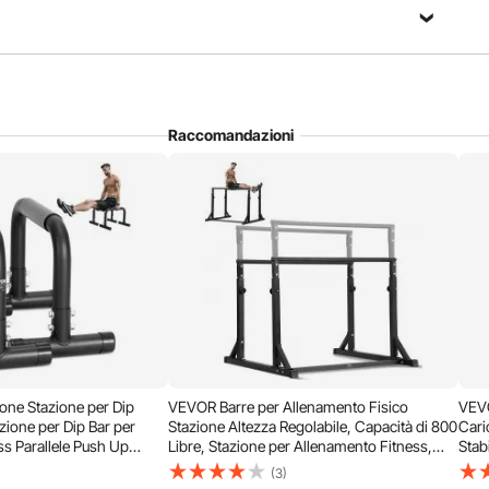
Raccomandazioni
agno di allenamento. È realizzato in acciaio temprato ed è
ornisce un supporto affidabile ad ogni ripetizione: un must
alestra di casa.
one Stazione per Dip
VEVOR Barre per Allenamento Fisico
VEVO
zione per Dip Bar per
Stazione Altezza Regolabile, Capacità di 800
Cari
s Parallele Push Up
Libre, Stazione per Allenamento Fitness,
Stab
lele per Allenamento della
Stabilizzatore, Parallele per Push Up, Barre
Para
(3)
sa
Parallele
Pale