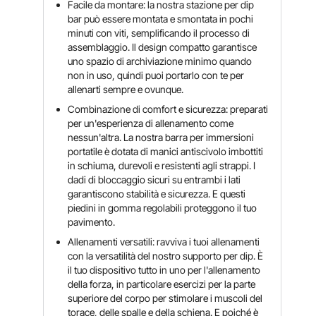
Facile da montare: la nostra stazione per dip
bar può essere montata e smontata in pochi
minuti con viti, semplificando il processo di
assemblaggio. Il design compatto garantisce
uno spazio di archiviazione minimo quando
non in uso, quindi puoi portarlo con te per
allenarti sempre e ovunque.
Combinazione di comfort e sicurezza: preparati
per un'esperienza di allenamento come
nessun'altra. La nostra barra per immersioni
portatile è dotata di manici antiscivolo imbottiti
in schiuma, durevoli e resistenti agli strappi. I
dadi di bloccaggio sicuri su entrambi i lati
garantiscono stabilità e sicurezza. E questi
piedini in gomma regolabili proteggono il tuo
pavimento.
Allenamenti versatili: ravviva i tuoi allenamenti
con la versatilità del nostro supporto per dip. È
il tuo dispositivo tutto in uno per l'allenamento
della forza, in particolare esercizi per la parte
superiore del corpo per stimolare i muscoli del
torace, delle spalle e della schiena. E poiché è