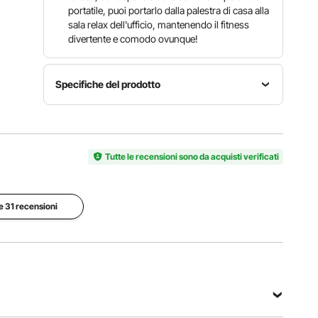
portatile, puoi portarlo dalla palestra di casa alla
sala relax dell'ufficio, mantenendo il fitness
divertente e comodo ovunque!
Specifiche del prodotto
Spessore
Capacità
Numero
del tubo
di peso
modello
0,06
500
articolo
Tutte le recensioni sono da acquisti verificati
pollici/1,5
libbre/227
FB003
mm
kg
Dimensioni
le 31 recensioni
del
Peso del
prodotto
prodotto
16,5 x 9,1
9,9
x 12,4
libbre/4,5
pollici /
kg
420 x 230
x 315 mm