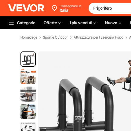
Consegnare in
Italia
Categorie
Offerte
I più venduti
Nuovo
Homepage
Sport e Outdoor
Attrezzature per l'Esercizio Fisico
A