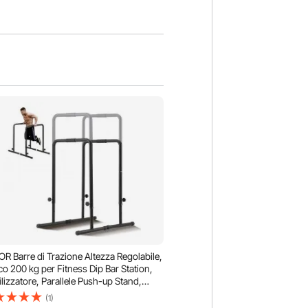
R Barre di Trazione Altezza Regolabile,
co 200 kg per Fitness Dip Bar Station,
ilizzatore, Parallele Push-up Stand,
llele Barre per Allenamento Forza da
(1)
stra da Casa