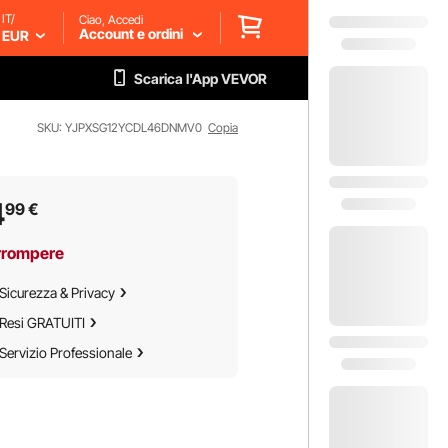
IT/
Ciao, Accedi
Account e ordini
EUR
Scarica l'App VEVOR
SKU: YJPXSG12YCDL46DNMV0
Copia
4
99
€
rrompere
Sicurezza & Privacy
Resi GRATUITI
Servizio Professionale