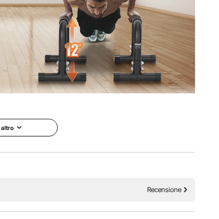
nto per tutto il corpo all'allenamento muscolare mirato: il
tesso più in forma e più sano.
 altro
Recensione