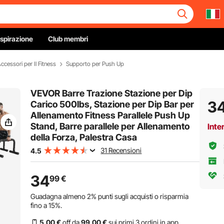
Ispirazione
Club membri
ccessori per Il Fitness
Supporto per Push Up
VEVOR Barre Trazione Stazione per Dip
3
Carico 500lbs, Stazione per Dip Bar per
Allenamento Fitness Parallele Push Up
Stand, Barre parallele per Allenamento
Inte
della Forza, Palestra Casa
31 Recensioni
4.5
34
99
€
Guadagna almeno
2%
punti sugli acquisti o risparmia
fino a
15%
.
5
,00
€
off da
99
,00
€
sui primi 3 ordini in app.