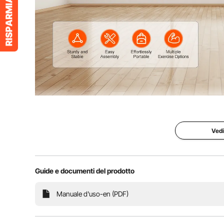
Non è solo allenamento, è un'esperienza. Dall'allename
tuo percorso verso un te s
Vedi
Guide e documenti del prodotto
Manuale d'uso-en (PDF)