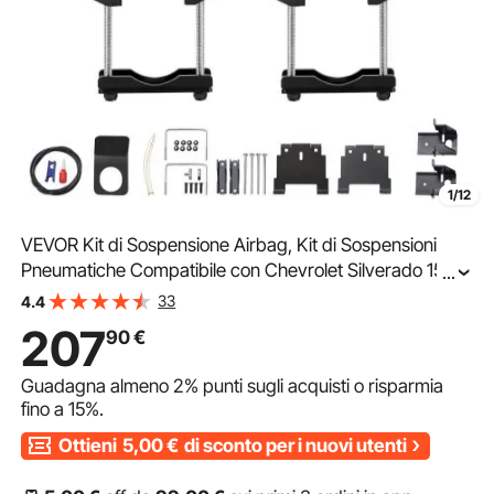
1/12
VEVOR Kit di Sospensione Airbag, Kit di Sospensioni
Pneumatiche Compatibile con Chevrolet Silverado 1500
...
GMC Sierra 1500 2WD 4WD 2007-2018, Carico
33
4.4
2267,96 kg, da 5 a 100 PSI Sospensioni Pneumatiche
207
90
€
Guadagna almeno
2%
punti sugli acquisti o risparmia
fino a
15%
.
Ottieni
5,00
€
di sconto per i nuovi utenti