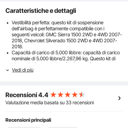
Caratteristiche e dettagli
Vestibilità perfetta: questo kit di sospensione
dell'airbag è perfettamente compatibile con i
seguenti veicoli: GMC Sierra 1500 2WD e 4WD 2007-
2018, Chevrolet Silverado 1500 2WD e 4WD 2007-
2018.
Capacità di carico di 5.000 libbre: capacità di carico
nominale di 5.000 libbre/2.267,96 kg. Questo kit di
sospensioni pneumatiche fornisce un forte supporto
Vedi di più
anche con carichi pesanti. Riduce la pressione sulle
molle a balestra del veicolo, minimizza l'attrito.
Sigillatura a prova di perdite: il nostro kit di
sospensioni pneumatiche è progettato con una
Recensioni
4.4
tenuta d'aria affidabile, evitando perdite di gas e
instabilità del veicolo. Presenta ugelli dell'aria
Valutazione media basata su 33 recensioni
preassemblati testati per l'ermeticità.
Guida fluida e assorbimento degli urti: questo kit
airbag massimizza la capacità di carico, la stabilità, la
Recensioni principali
qualità di guida e le prestazioni di frenata del tuo