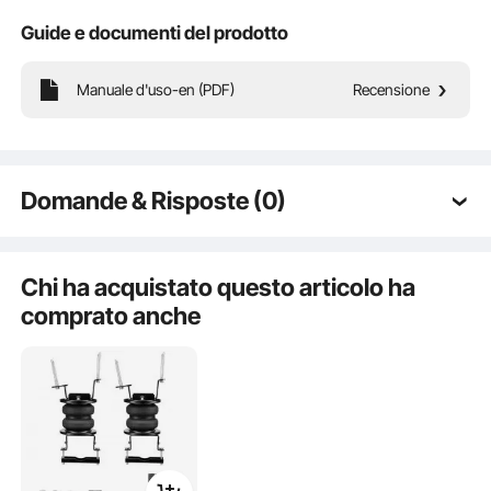
Guide e documenti del prodotto
Manuale d'uso-en (PDF)
Recensione
Assicurati la compatibilità con il tuo modello di camioncino per prestazioni
ottimali. Questo kit di sospensioni pneumatiche include accessori completi per
supportare le sospensioni del tuo camion nei viaggi complessi.
Domande & Risposte (0)
Domande tipiche sui prodotti:
Il prodotto è durevole? ...
Chi ha acquistato questo articolo ha
comprato anche
Fai la prima domanda