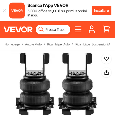
Scarica l'App VEVOR
Installare
5
,00
€
off da
99
,00
€
sui primi 3 ordini
in app.
Homepage
Auto e Moto
Ricambi per Auto
Ricambi per Sospensioni Auto