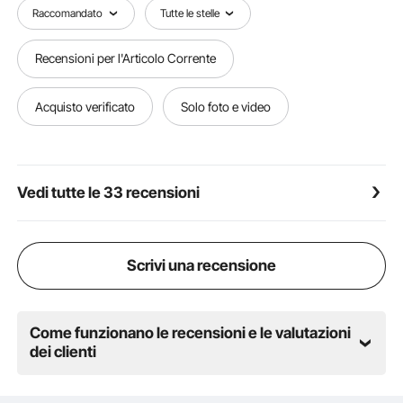
veicolo. Posizionato tra l'asse e il telaio, impedisce il
Raccomandato
Tutte le stelle
contatto e l'attrito dovuti al carico eccessivo.
Installazione senza perforazione: le borse a
Recensioni per l'Articolo Corrente
sospensione pneumatica sono dotate di
un'installazione imbullonata, che non richiede
perforazioni o modifiche. Puoi installarli facilmente
Acquisto verificato
Solo foto e video
seguendo le istruzioni fornite..
Vedi tutte le 33 recensioni
Scrivi una recensione
Come funzionano le recensioni e le valutazioni
dei clienti