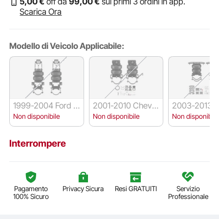
5
,00
€
off da
99
,00
€
sui primi 3 ordini in app.
Scarica Ora
Modello di Veicolo Applicabile:
1999-2004 Ford F
2001-2010 Chevy
2003-2013 
250
Silverado 2500HD
Ram 2500
Non disponibile
Non disponibile
Non disponibile
Interrompere
Pagamento
Privacy Sicura
Resi GRATUITI
Servizio
100% Sicuro
Professionale