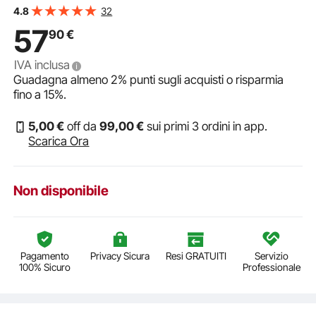
Ricaricabile Altoparlante 2 W Display LED 5 Porte
32
4.8
Funzione MIDI, Bambini Principianti Adulti
57
90
€
IVA inclusa
Guadagna almeno
2%
punti sugli acquisti o risparmia
fino a
15%
.
5
,00
€
off da
99
,00
€
sui primi 3 ordini in app.
Scarica Ora
Non disponibile
Pagamento
Privacy Sicura
Resi GRATUITI
Servizio
100% Sicuro
Professionale