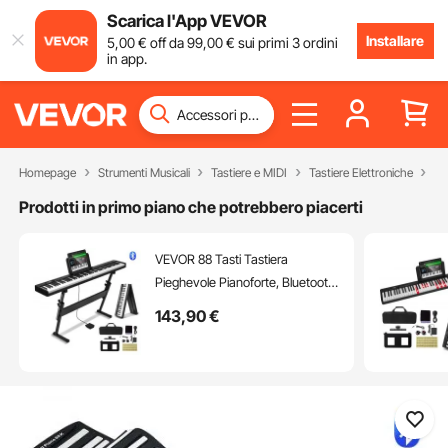
Scarica l'App VEVOR
Installare
5
,00
€
off da
99
,00
€
sui primi 3 ordini
in app.
Homepage
Strumenti Musicali
Tastiere e MIDI
Tastiere Elettroniche
Pia
Prodotti in primo piano che potrebbero piacerti
VEVOR 88 Tasti Tastiera
Pieghevole Pianoforte, Bluetooth
e MIDI, Digitale Pianoforte con
143
,90
€
Supporto Pedale Sustain
Sensibile al Tocco Tasti Borsa,
Ricaricabile per Principianti
Adolescenti Adulti, Nero