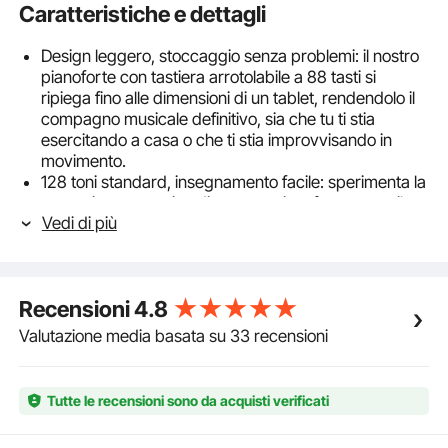
Caratteristiche e dettagli
Design leggero, stoccaggio senza problemi: il nostro
pianoforte con tastiera arrotolabile a 88 tasti si
ripiega fino alle dimensioni di un tablet, rendendolo il
compagno musicale definitivo, sia che tu ti stia
esercitando a casa o che ti stia improvvisando in
movimento.
128 toni standard, insegnamento facile: sperimenta la
sensazione autentica di un vero pianoforte portatile
Vedi di più
con la nostra tastiera a 88 tasti, completa di funzioni
pedale e sustain. Con 128 toni e 128 ritmi
internazionali, ti consente di esplorare una varietà di
stili e generi musicali.
Recensioni
4.8
Perfetto per la pratica della tecnica delle dita:
realizzata con tasti spessi in silicone bianco e nero, la
Valutazione media basata su 33 recensioni
nostra tastiera portatile per pianoforte offre un tocco
confortevole e realistico. Gli adesivi per le note del
pianoforte inclusi aiutano i principianti a migliorare le
Tutte le recensioni sono da acquisti verificati
loro tecniche.
Qualità del suono ricca e stratificata: entra in un