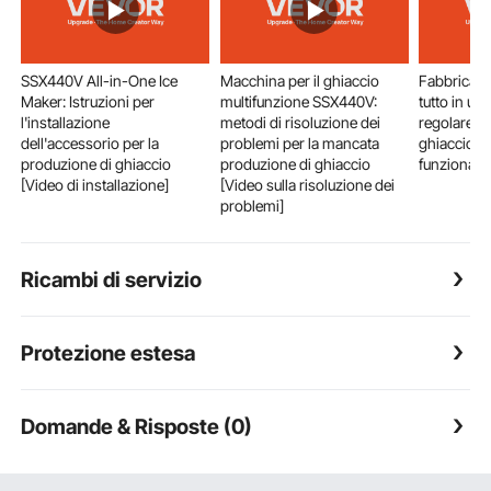
SSX440V All-in-One Ice
Macchina per il ghiaccio
Fabbricato
Maker: Istruzioni per
multifunzione SSX440V:
tutto in u
l'installazione
metodi di risoluzione dei
regolare l
dell'accessorio per la
problemi per la mancata
ghiaccio [v
produzione di ghiaccio
produzione di ghiaccio
funzionam
[Video di installazione]
[Video sulla risoluzione dei
problemi]
Ricambi di servizio
Protezione estesa
Domande & Risposte (0)