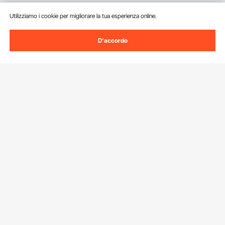
Utilizziamo i cookie per migliorare la tua esperienza online.
D'accordo
Iscriviti alla nostra newsletter.
Indirizzo e-mail
Iscriviti
Facendo clic sul pulsante
iscriviti
, accetti la nostra
Informativa sulla
privacy e sui cookie
.