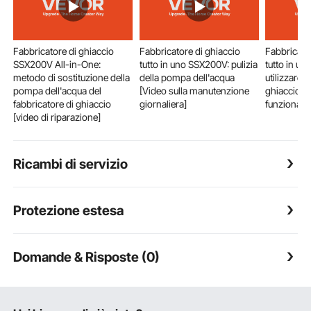
Fabbricatore di ghiaccio
Fabbricatore di ghiaccio
Fabbricato
SSX200V All-in-One:
tutto in uno SSX200V: pulizia
tutto in u
metodo di sostituzione della
della pompa dell'acqua
utilizzare i
pompa dell'acqua del
[Video sulla manutenzione
ghiaccio [v
fabbricatore di ghiaccio
giornaliera]
funzionam
[video di riparazione]
Ricambi di servizio
Protezione estesa
Domande & Risposte (0)