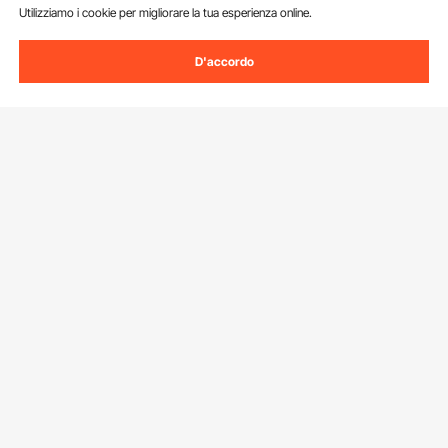
Utilizziamo i cookie per migliorare la tua esperienza online.
D'accordo
Iscriviti alla nostra newsletter.
Indirizzo e-mail
Iscriviti
Facendo clic sul pulsante
iscriviti
, accetti la nostra
Informativa sulla
privacy e sui cookie
.