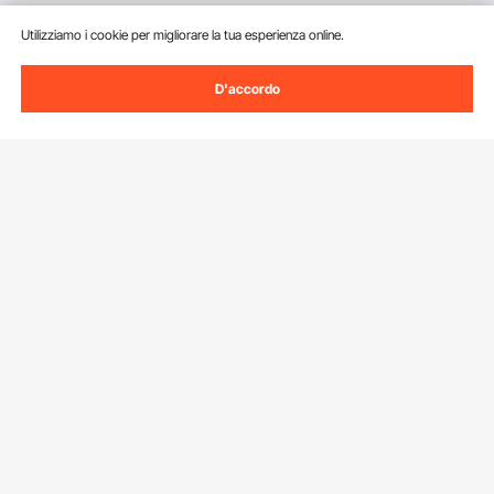
Utilizziamo i cookie per migliorare la tua esperienza online.
D'accordo
Iscriviti alla nostra newsletter.
Indirizzo e-mail
Iscriviti
Facendo clic sul pulsante
iscriviti
, accetti la nostra
Informativa sulla
privacy e sui cookie
.