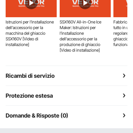
Istruzioni per l'installazione
SSX160V All-in-One Ice
Fabbricato
dell'accessorio per la
Maker: Istruzioni per
tutto in u
macchina del ghiaccio
l'installazione
regolare l
SSX160V [Video di
dell'accessorio per la
ghiaccio [V
installazione]
produzione di ghiaccio
funzionam
[Video di installazione]
Ricambi di servizio
Protezione estesa
Domande & Risposte (0)