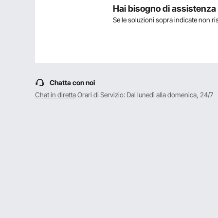
il prodotto è durevole?
Hai bisogno di assistenz
Se le soluzioni sopra indicate non r
Fai la prima domanda
Chatta con noi
Chat in diretta
Orari di Servizio: Dal lunedì alla domenica, 24/7