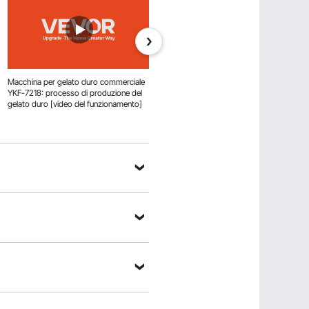
Macchina per gelato duro commerciale
YKF-7218 Gelatiera commerciale:
YKF-7218: processo di produzione del
regolazione del tempo [Video del
gelato duro [video del funzionamento]
funzionamento]