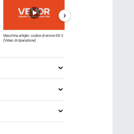
Macchina artiglio: codice di errore E8-2
Macchina a griffe: Avvolgimento inverso
[Video di riparazione]
del cavo [Video di riparazione]