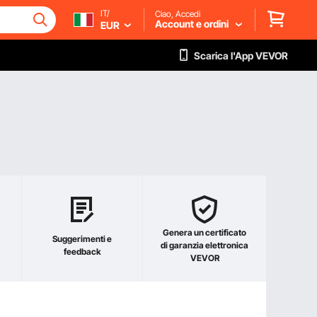
IT/
Ciao, Accedi
Account e ordini
EUR
Scarica l'App VEVOR
Genera un certificato
Suggerimenti e
di garanzia elettronica
feedback
VEVOR