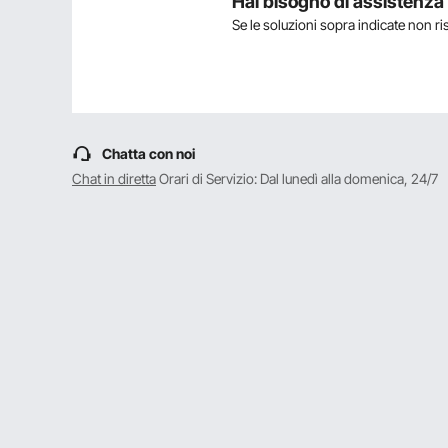
Hai bisogno di assistenz
Se le soluzioni sopra indicate non r
Fai la prima domanda
Chatta con noi
Chat in diretta
Orari di Servizio: Dal lunedì alla domenica, 24/7