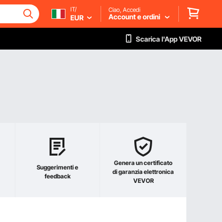
IT/
Ciao, Accedi
Account e ordini
EUR
Scarica l'App VEVOR
Genera un certificato
Suggerimenti e
di garanzia elettronica
feedback
VEVOR