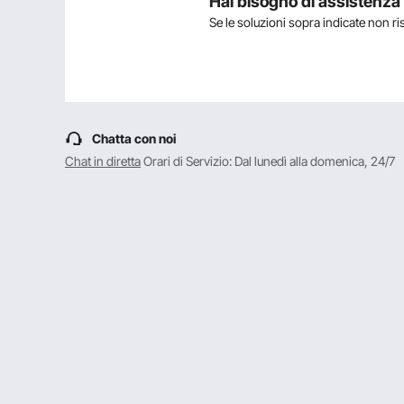
Hai bisogno di assistenz
Se le soluzioni sopra indicate non r
Fai la prima domanda
Chatta con noi
Chat in diretta
Orari di Servizio: Dal lunedì alla domenica, 24/7