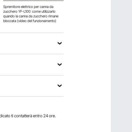
Spremitore elettrico per canna da
Video di pulizia e lavaggio dell'estrattore
zucchero YF-L100: come utilizzarlo
di succo elettrico per canna da
quando la canna da zucchero rimane
zucchero YF-L100 [Video di
bloccata (video del funzionamento)
manutenzione ordinaria]
dicato ti contatterà entro 24 ore.