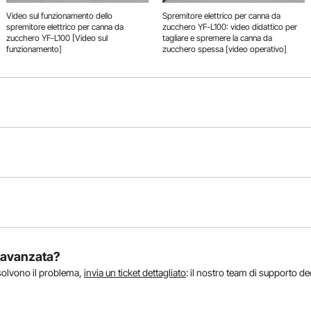
Video sul funzionamento dello
Spremitore elettrico per canna da
spremitore elettrico per canna da
zucchero YF-L100: video didattico per
zucchero YF-L100 [Video sul
tagliare e spremere la canna da
funzionamento]
zucchero spessa [video operativo]
a avanzata?
isolvono il problema,
invia un ticket dettagliato
: il nostro team di supporto de