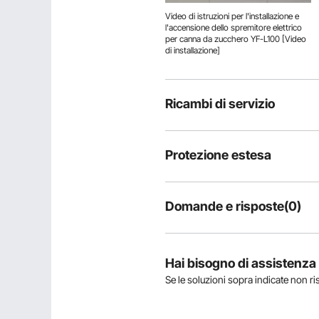
Video di istruzioni per l'installazione e
l'accensione dello spremitore elettrico
per canna da zucchero YF-L100 [Video
di installazione]
Ricambi di servizio
Protezione estesa
Domande e risposte(0)
Domande tipiche sul prodotto:
il prodotto è durevole?
Hai bisogno di assistenz
Se le soluzioni sopra indicate non r
Fai la prima domanda